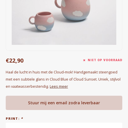
Waterkokers
Chocolade, granola en Drankpoeders
Koffie Kàn merch
Boeken
€22,90
Gin
NIET OP VOORRAAD
Haal de lucht in huis met de Cloud-mok! Handgemaakt steengoed
Ontbijt en Lunch
met een subtiele glans in Cloud Blue of Cloud Sunset. Uniek, stijlvol
en vaatwasserbestendig.
Lees meer
Outdoor accessoires
Happy stuff
Stuur mij een email zodra leverbaar
PRINT:
*