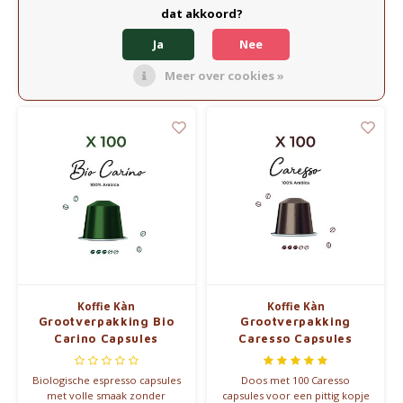
Crema Decaf is een geurige
Crema Gourmet is een
dat akkoord?
Arabicamélange die bekoort
kruimige Arabicamélange, vol
door zijn verfijnde, zachte
pit en toch mild.
Ja
Nee
€4,05
€3,60
smaak.
Vergelijk
Vergelijk
Meer over cookies »
Koffie Kàn
Koffie Kàn
Grootverpakking Bio
Grootverpakking
Carino Capsules
Caresso Capsules
Biologische espresso capsules
Doos met 100 Caresso
met volle smaak zonder
capsules voor een pittig kopje