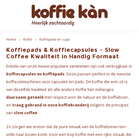
Hoofdmenu / cadeautips
Hoofdmenu / accessoires
Hoofdmenu / bekers
Hoofdmenu / koffie
Hoofdmenu / thee
Hoofdmenu
gratis levering vanaf 60€ - B/NL
Accessoires
Cadeautips
Bekers
Koffie
Thee
Taal
Home
Koffie
Koffiepads en -cups
Koffiepads & Koffiecapsules - Slow
Koffie - Bonen & Gemalen
Thee
Take Away Bekers
Koffiezetapparaten
Voor HAAR
Espre
Coffee Kwaliteit in Handig Formaat
Nederlands
Enkele van onze meest populaire variëteiten zijn ook verkrijgbaar in
Chai
Koffie- en theekopjes
Jura Onderhoudsproducten
voor HEM
Koffi
Koffiepads en -cups
koffiecapsules en koffiepads
. Deze passen perfect in de meeste
English
koffiezetmachines voor capsules en pads. De koffie die erin zit is
Thee Accessoires
Home Barista Tools
Geschenkpakketten
Bialet
van dezelfde kwaliteit als alle andere Koffie Kàn mélanges:
Koffie accessoires
Français
Koffiefilterhouders
Leuk om cadeau te geven
duurzaam geteeld
met respect voor de natuur en de koffieboer,
Melko
en
traag gebrand in onze koffiebranderij
volgens de principes
Koffie Abonnementen
Koffiemolens
Everything Pink
van
slow coffee
.
Zo zorgen we ervoor dat de pure smaak van de koffiebonen ten
Thermosflessen
volle naar boven komt. Voor een kop koffie met een rijke smaak die