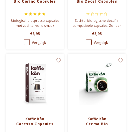
Bio Carino Capsules
Bio Decaf Capsules
Biologische espresso capsules
Zachte, biologische decaf in
met zachte, volle smaak
compatibele capsules. Zonder
zonder bitterheid. Doosje met
cafeïne, zonder chemicaliën.
€3,95
€3,95
10 aluminium capsules,
Ideaal voor Lungo én
compatibel met Nespresso®.
Espresso.
Vergelijk
Vergelijk
Koffie Kàn
Koffie Kàn
Caresso Capsules
Crema Bio