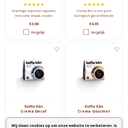
Krachtige espresso capsules
Crema Bio is een pure
met volle smaak zonder
biologisch gecertifieerde
bitterheid. Doosje met 10
arabicakoffie, bijzonder mild
€3,60
€4,05
aluminium capsules,
en compleet van smaak.
compatibel met Nespresso®.
Vergelijk
Vergelijk
Koffie Kàn
Koffie Kàn
Crema Decaf
Crema Gourmet
Wij slaan cookies op om onze website te verbeteren. Is