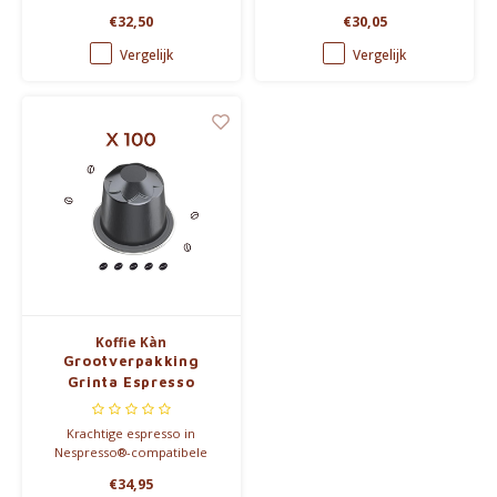
bitterheid. Grootverpakking
koffie. Heerlijk krachtig, maar
€32,50
€30,05
van 100 aluminium capsules,
nooit bitter of hard.
compatibel met Nespresso®.
Vergelijk
Vergelijk
Koffie Kàn
Grootverpakking
Grinta Espresso
Capsules
Krachtige espresso in
Nespresso®-compatibele
capsules. Donkerder gebrand
€34,95
voor wie van een stevig kopje