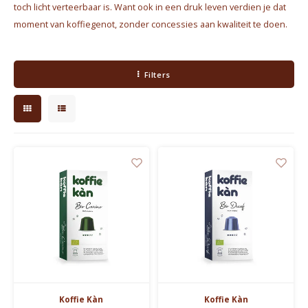
toch licht verteerbaar is. Want ook in een druk leven verdien je dat
Waterkokers
moment van koffiegenot, zonder concessies aan kwaliteit te doen.
Chocolade, granola en Drankpoeders
Filters
Koffie Kàn merch
Boeken
Gin
Ontbijt en Lunch
Outdoor accessoires
Happy stuff
Koffie Kàn
Koffie Kàn