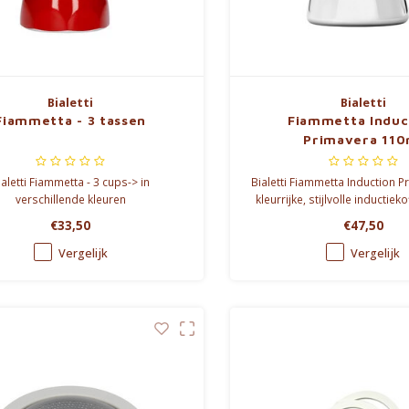
Bialetti
Bialetti
Fiammetta - 3 tassen
Fiammetta Induct
Primavera 110
ialetti Fiammetta - 3 cups-> in
Bialetti Fiammetta Induction P
verschillende kleuren
kleurrijke, stijlvolle inductiek
kopjes heerlijke espres
€33,50
€47,50
Vergelijk
Vergelijk