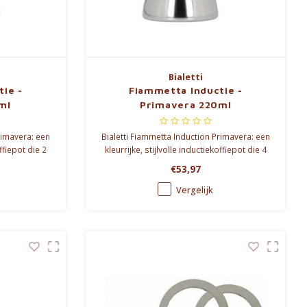
Bialetti
ie -
Fiammetta Inductie -
ml
Primavera 220ml
rimavera: een
Bialetti Fiammetta Induction Primavera: een
offiepot die 2
kleurrijke, stijlvolle inductiekoffiepot die 4
so zet.
kopjes heerlijke espresso zet.
€53,97
Vergelijk