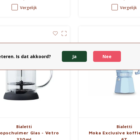
kops)
Vergelijk
Vergelijk
teren. Is dat akkoord?
Ja
Nee
Bialetti
Bialetti
opschuimer Glas - Vetro
Moka Exclusive koffi
330ml
6T