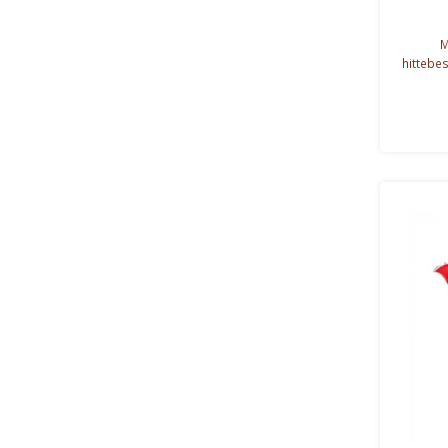
M
hittebes