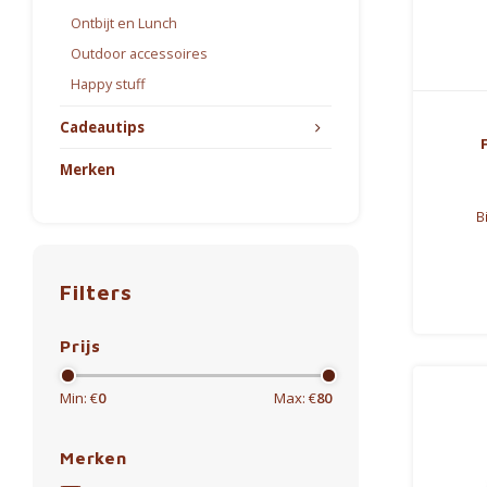
Ontbijt en Lunch
Outdoor accessoires
Happy stuff
Cadeautips
Merken
B
Filters
Prijs
Min: €
0
Max: €
80
Merken