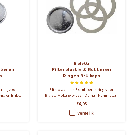
Bialetti
bberen
Filterplaatje & Rubberen
s
Ringen 3/4 kops
n ring voor
Filterplaatje en 3x rubberen ring voor
ama en Brikka
Bialetti Moka Express - Dama - Fiammetta -
Break - Moka Melody Sport - Alpina - Moka
€6,95
Timer (3/4 cup)
Vergelijk