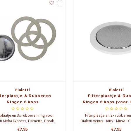
Bialetti
Bialetti
lterplaatje & Rubberen
Filterplaatje & Ru
Ringen 6 kops
Ringen 6 kops (voor 
rplaatje en 3x rubberen ring voor
Filterplaatje en 3x rubbere
tti Moka Express, Fiametta, Break,
Bialetti Venus - Kitty - Musa - 
, Dama, Moka Timer, Rainbow (6
€7,95
€7,95