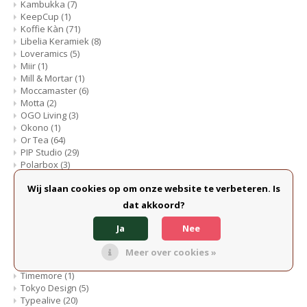
Kambukka
(7)
KeepCup
(1)
Koffie Kàn
(71)
Libelia Keramiek
(8)
Loveramics
(5)
Miir
(1)
Mill & Mortar
(1)
Moccamaster
(6)
Motta
(2)
OGO Living
(3)
Okono
(1)
Or Tea
(64)
PIP Studio
(29)
Polarbox
(3)
ROK
(1)
Wij slaan cookies op om onze website te verbeteren. Is
Sass&Belle
(23)
Sisi, House of Style
(5)
dat akkoord?
SMEG
(5)
Studio Harm & Elke
(4)
Ja
Nee
SuBoRo
(1)
The Joy of Matcha
(5)
Meer over cookies »
Thermos
(3)
Timemore
(1)
Tokyo Design
(5)
Typealive
(20)