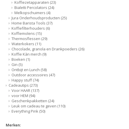
Koffiezetapparaten
(23)
Waterkokers
Bialetti Percolators
(24)
Melkopschuimers
(4)
Chocolade, granola en Drankpoeders
Jura Onderhoudsproducten
(25)
Home Barista Tools
(37)
Koffiefilterhouders
(6)
Koffie Kàn merch
Koffiemolens
(15)
Thermosflessen
(29)
Waterkokers
(11)
Boeken
Chocolade, granola en Drankpoeders
(26)
Koffie Kàn merch
(9)
Boeken
(1)
Gin
Gin
(5)
Ontbijt en Lunch
(58)
Ontbijt en Lunch
Outdoor accessoires
(47)
Happy stuff
(74)
Cadeautips
(273)
Outdoor accessoires
Voor HAAR
(137)
voor HEM
(94)
Geschenkpakketten
(24)
Happy stuff
Leuk om cadeau te geven
(110)
Everything Pink
(50)
Merken: