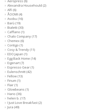
Aeropress
(6)
Alexandra Househould
(2)
Alfi
(6)
ÅOOMI
(4)
Asobu
(16)
Barù
(19)
Bialetti
(30)
Cafflano
(1)
Chalo Company
(17)
Chemex
(6)
Contigo
(1)
Cosy & Trendy
(11)
EDO Japan
(1)
Egg Back Home
(14)
Eigenart
(7)
Espresso Gear
(1)
Eulenschnitt
(42)
Fellow
(13)
Finum
(1)
Flair
(1)
Glowbeans
(1)
Hario
(36)
helen b.
(17)
I Just Love Breakfast
(2)
Jura
(49)