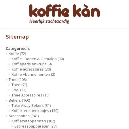
Hoofdmenu / cadeautips
Hoofdmenu / accessoires
Hoofdmenu / bekers
Hoofdmenu / koffie
Hoofdmenu / thee
Hoofdmenu
gratis levering vanaf 60€ - B/NL
Accessoires
Cadeautips
Bekers
Koffie
Thee
Taal
Sitemap
Koffie - Bonen & Gemalen
Thee
Take Away Bekers
Koffiezetapparaten
Voor HAAR
Espre
Categorieën:
Nederlands
Koffie
(72)
Koffie - Bonen & Gemalen
(30)
Koffiepads en -cups
Chai
Koffie- en theekopjes
Jura Onderhoudsproducten
voor HEM
Koffi
Koffiepads en -cups
(9)
Koffie accessoires
(30)
English
Koffie Abonnementen
(2)
Koffie accessoires
Thee Accessoires
Home Barista Tools
Geschenkpakketten
Bialet
Thee
(108)
Thee
(70)
Français
Chai
(22)
Koffie Abonnementen
Koffiefilterhouders
Leuk om cadeau te geven
Melko
Thee Accessoires
(16)
Bekers
(160)
Koffiemolens
Everything Pink
Take Away Bekers
(31)
Koffie- en theekopjes
(130)
Accessoires
(341)
Thermosflessen
Koffiezetapparaten
(102)
Espressoapparaten
(27)