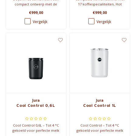
compact ontwerp met de
17 koffiespecialiteiten, Hot
kwaliteiten van de Premium
Brew & Light Brew. Voor flat
€999,00
€999,00
Economy-klasse, voor een
white, cortado, espresso
subliem koffiegenot met
macchiato en cafeïnevrij.
Vergelijk
Vergelijk
geavanceerde
functionaliteiten en stijl.
Jura
Jura
Cool Control 0,6L
Cool Control 1L
Cool Control 0,6L – Tot 4 °C
Cool Control – Tot 4 °C
gekoeld voor perfecte melk
gekoeld voor perfecte melk