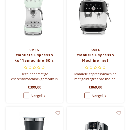
SMEG
SMEG
Manuele Espresso
Manuele Espresso
koffiemachine 50's
Machine met
Style
geïntegreerde molen
Deze handmatige
Manuele espressomachine
espressomachine, gemaakt in
met geïntegreerde molen:
Italië, levert het beste
geniet van koffie- en
€399,00
€869,00
resultaat voor een perfecte
melkbereidingen zoals in een
espresso. Compact en
koffiebar. Voorzien van een
Vergelijk
Vergelijk
ruimtebesparend, met een
dubbele thermoblock voor
Thermoblock
gelijktijdige koffie- en
verwarmingssysteem voor
stoombereiding.
snelle bereidingstijd en
nauwkeurige
temperatuurregeling.