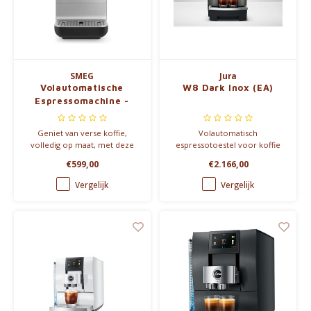
SMEG
Jura
Volautomatische
W8 Dark Inox (EA)
Espressomachine -
Bean to Cup
Geniet van verse koffie,
Volautomatisch
volledig op maat, met deze
espressotoestel voor koffie
compacte en
en koffie-met-melk
€599,00
€2.166,00
gebruiksvriendelijke
bereidingen
volautomatische
Vergelijk
Vergelijk
koffiemachine.