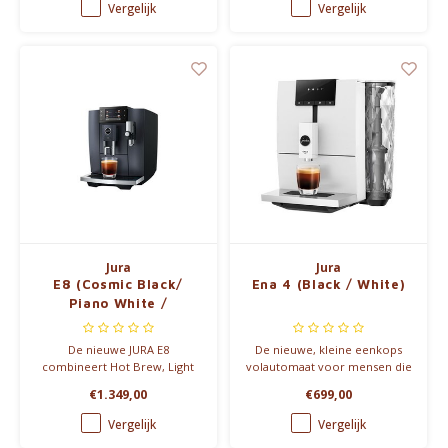
perfect koffiegenot.
aan de knop.
Vergelijk
Vergelijk
Jura
Jura
E8 (Cosmic Black/
Ena 4 (Black / White)
Piano White /
Midnight Silver)
De nieuwe JURA E8
De nieuwe, kleine eenkops
combineert Hot Brew, Light
volautomaat voor mensen die
Brew en Sweet Foam voor
koffie altijd zwart drinken
€1.349,00
€699,00
ultieme koffiemomenten.
Compact design, slimme
Vergelijk
Vergelijk
technologie en topklasse