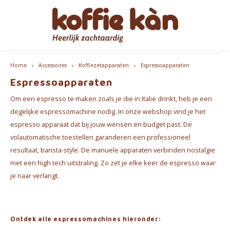
Hoofdmenu / cadeautips
Hoofdmenu / accessoires
Hoofdmenu / bekers
Hoofdmenu / koffie
Hoofdmenu / thee
Hoofdmenu
Klanten geven ons een score van 9,2/10
Accessoires
Cadeautips
Bekers
Koffie
Thee
Taal
Home
Accessoires
Koffiezetapparaten
Espressoapparaten
Espressoapparaten
Koffie - Bonen & Gemalen
Thee
Take Away Bekers
Voor HAAR
Koffiezetapparaten
Nederlands
Espre
Om een espresso te maken zoals je die in Italië drinkt, heb je een
Koffiepads en -cups
Chai
Koffie- en theekopjes
voor HEM
degelijke espressomachine nodig. In onze webshop vind je het
espresso apparaat dat bij jouw wensen en budget past. De
Jura Onderhoudsproducten
English
Koffi
Koffie accessoires
Thee Accessoires
Geschenkpakketten
volautomatische toestellen garanderen een professioneel
resultaat, barista-style. De manuele apparaten verbinden nostalgie
Home Barista Tools
Français
Bialet
Koffie Abonnementen
Leuk om cadeau te geven
met een high tech uitstraling. Zo zet je elke keer de espresso waar
je naar verlangt.
Koffiefilterhouders
Melko
Everything Pink
Koffiemolens
Ontdek alle espressomachines hieronder:
Thermosflessen