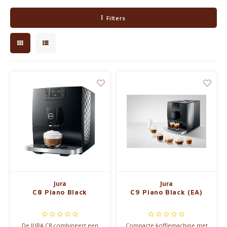
Filters
Waterkokers
Chocolade, granola en Drankpoeders
Koffie Kàn merch
Boeken
Gin
Ontbijt en Lunch
Outdoor accessoires
Jura
Jura
C8 Piano Black
C9 Piano Black (EA)
Happy stuff
De JURA C8 combineert een
Compacte koffiemachine met