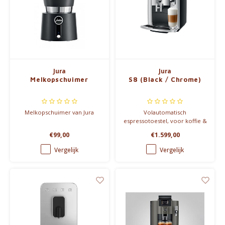
Jura
Jura
Melkopschuimer
S8 (Black / Chrome)
Melkopschuimer van Jura
Volautomatisch
espressotoestel, voor koffie &
koffie-met-melk bereidingen.-
€99,00
€1.599,00
> Red Dot Design Award 2018
Vergelijk
Vergelijk