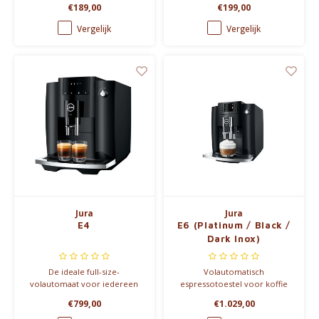
€189,00
€199,00
Vergelijk
Vergelijk
Jura
Jura
E4
E6 (Platinum / Black /
Dark Inox)
De ideale full-size-
Volautomatisch
volautomaat voor iedereen
espressotoestel voor koffie
die zich volledig op de
en koffie-met-melk
€799,00
€1.029,00
essentie wil concentreren:
bereidingen, met een draai