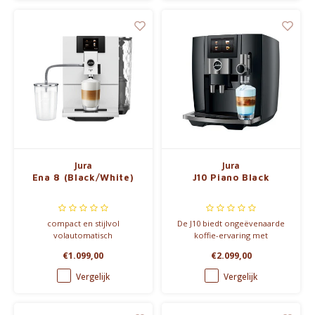
smaak.
Jura
Jura
Ena 8 (Black/White)
J10 Piano Black
compact en stijlvol
De J10 biedt ongeëvenaarde
volautomatisch
koffie-ervaring met
espressotoestel->
variatiemogelijkheden,
€1.099,00
€2.099,00
Metropolitan Black, Nordic
elegantie en technologie,
White
inclusief Cold Brew en
Vergelijk
Vergelijk
melkschuimopties.