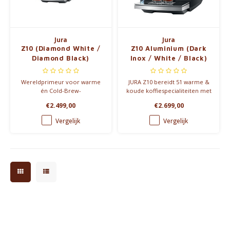
Jura
Jura
Z10 (Diamond White /
Z10 Aluminium (Dark
Diamond Black)
Inox / White / Black)
Wereldprimeur voor warme
JURA Z10 bereidt 51 warme &
én Cold-Brew-
koude koffiespecialiteiten met
koffiespecialiteiten, met
één druk op de knop. Nu met
€2.499,00
€2.699,00
molen die zich automatisch
Sweet Foam en chocolade-
aanpast aan het product.
opzetstuk. Luxe en innovatie
Vergelijk
Vergelijk
in één.