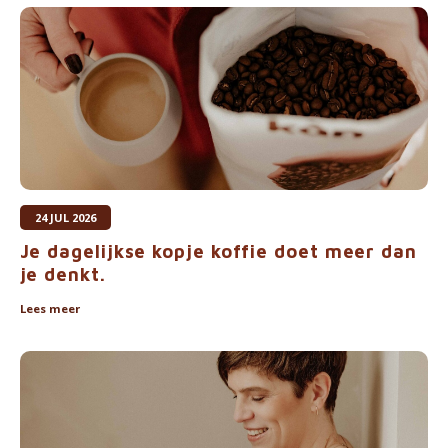
Waterkokers
Chocolade, granola en Drankpoeders
Koffie Kàn merch
Boeken
Gin
24 JUL 2026
Je dagelijkse kopje koffie doet meer dan
Ontbijt en Lunch
je denkt.
Outdoor accessoires
Lees meer
Happy stuff