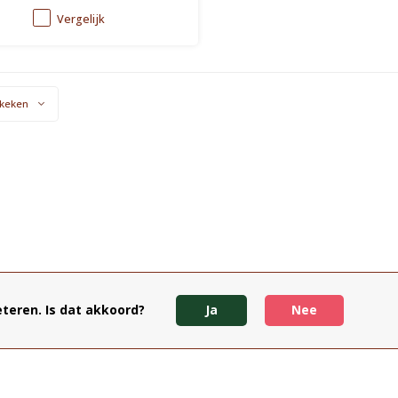
Vergelijk
keken
teren. Is dat akkoord?
Ja
Nee