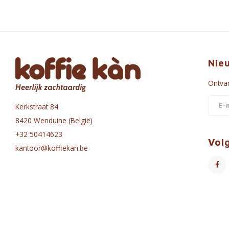
Nie
Ontvan
Kerkstraat 84
8420 Wenduine (België)
+32 50414623
Vol
kantoor@koffiekan.be