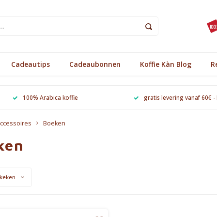
Cadeautips
Cadeaubonnen
Koffie Kàn Blog
R
100% Arabica koffie
gratis levering vanaf 60€ -
ccessoires
Boeken
ken
keken