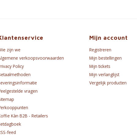
Klantenservice
Mijn account
Wie zijn we
Registreren
Algemene verkoopsvoorwaarden
Mijn bestellingen
Privacy Policy
Mijn tickets
Betaalmethoden
Mijn verlanglijst
Leveringsinformatie
Vergelijk producten
Veelgestelde vragen
Sitemap
Verkooppunten
Koffie Kàn B2B - Retailers
Eetdagboek
RSS-feed