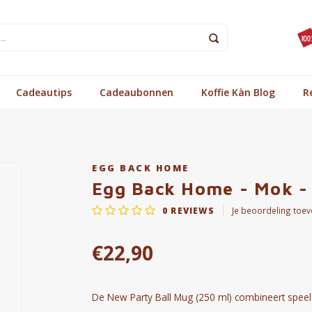
Cadeautips
Cadeaubonnen
Koffie Kàn Blog
R
EGG BACK HOME
Egg Back Home - Mok - 
0
REVIEWS
Je beoordeling toe
€22,90
De New Party Ball Mug (250 ml) combineert speelsh