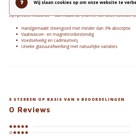
Wij slaan cookies op om onze website te verbe
waardoor subtiele, organische variaties ontstaan die elke mok 
zijn precies hetzelfde – dat maakt de charme van deze collectie c
Handgemaakt steengoed met minder dan 3% absorptie
Vaatwasser- en magnetronbestendig
Voedselveilig en cadmiumvrij
Unieke glazuurafwerking met natuurlijke variaties
0
STERREN OP BASIS VAN
0
BEOORDELINGEN
0
Reviews