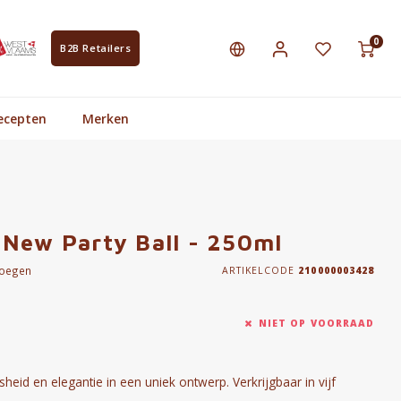
0
B2B Retailers
ecepten
Merken
New Party Ball - 250ml
voegen
ARTIKELCODE
210000003428
NIET OP VOORRAAD
eid en elegantie in een uniek ontwerp. Verkrijgbaar in vijf