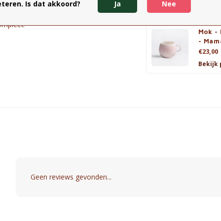
teren. Is dat akkoord?
Ja
Nee
uniek maken. Geen twee exemplaren
ompleet.
Mok - 
- Mam
€23,00
Bekijk
Geen reviews gevonden...