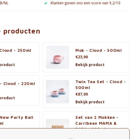
 B/NL
Klanten geven ons een score van 9,2/10
e producten
 Cloud - 250ml
Mok - Cloud - 500ml
€23,90
 product
Bekijk product
Twin Tea Set - Cloud -
- Cloud - 220ml
500ml
€87,00
 product
Bekijk product
New Party Ball
Set van 2 Mokken -
ml
Carribean MAMA &
PAPA - 360ml
€47,80
 product