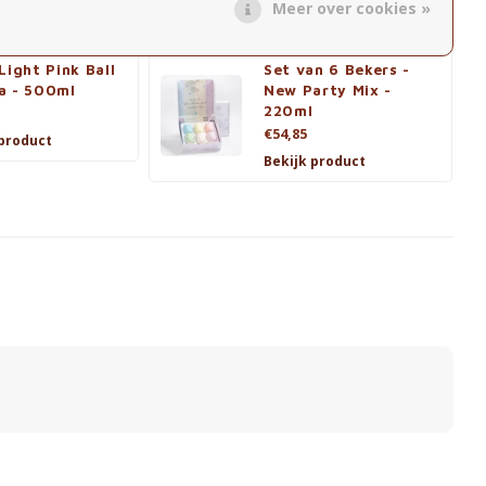
Meer over cookies »
Bekijk product
Light Pink Ball
Set van 6 Bekers -
a - 500ml
New Party Mix -
220ml
€54,85
 product
Bekijk product