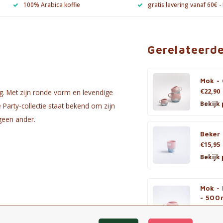
100% Arabica koffie
gratis levering vanaf 60€ -
Gerelateerd
Mok -
€22,90
g. Met zijn ronde vorm en levendige
Bekijk
Party-collectie staat bekend om zijn
geen ander.
Beker 
€15,95
Bekijk
Mok - 
- 500
€23,90
eciale reactieve glazuurlaag,
Bekijk