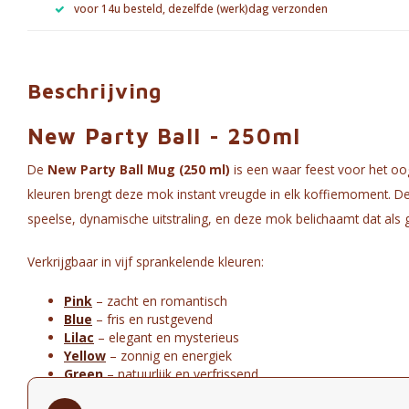
voor 14u besteld, dezelfde (werk)dag verzonden
Beschrijving
New Party Ball - 250ml
De
New Party Ball Mug (250 ml)
is een waar feest voor het oo
kleuren brengt deze mok instant vreugde in elk koffiemoment. De 
speelse, dynamische uitstraling, en deze mok belichaamt dat als 
Verkrijgbaar in vijf sprankelende kleuren:
Pink
– zacht en romantisch
Blue
– fris en rustgevend
Lilac
– elegant en mysterieus
Yellow
– zonnig en energiek
Green
– natuurlijk en verfrissend
Elk stuk wordt met zorg vervaardigd uit steengoed en heeft een sp