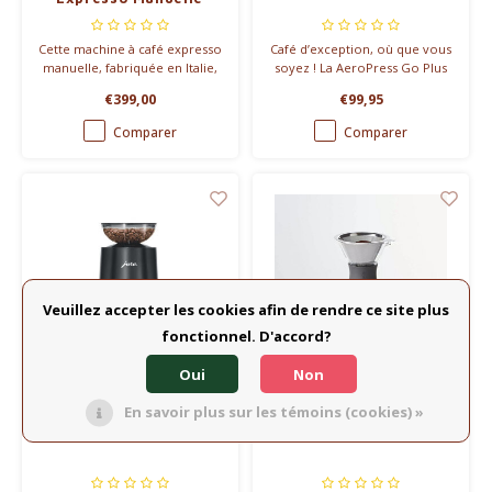
Cette machine à café expresso
Café d’exception, où que vous
manuelle, fabriquée en Italie,
soyez ! La AeroPress Go Plus
offre le meilleur résultat pour
prépare un café doux sans
€399,00
€99,95
un espresso parfait. Compacte
amertume, directement dans
et peu encombrante, avec un
un tumbler isotherme de 590
Comparer
Comparer
système de chauffage
ml. Prêt en 2 minutes.
Thermoblock pour une
préparation rapide et un
contrôle précis de la
température.
Veuillez accepter les cookies afin de rendre ce site plus
fonctionnel. D'accord?
Oui
Non
En savoir plus sur les témoins (cookies) »
Jura
Asobu
Coffee Grinder P.A.G.
Cafetière à filtre isolé