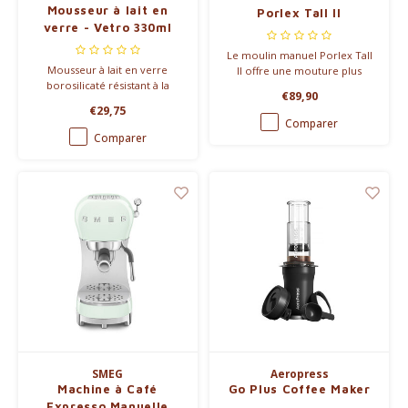
Mousseur à lait en
Porlex Tall II
verre - Vetro 330ml
Le moulin manuel Porlex Tall
Mousseur à lait en verre
II offre une mouture plus
borosilicaté résistant à la
rapide, plus précise et plus
€89,90
chaleur et en acier
homogène grâce à des
€29,75
inoxydable, pouvant être mis
meules céramiques
Comparer
au micro-ondes.
améliorées et un corps en
Comparer
acier inoxydable.
SMEG
Aeropress
Machine à Café
Go Plus Coffee Maker
Expresso Manuelle