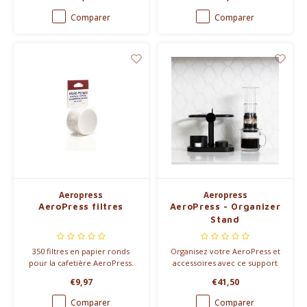
facilement le débit de l'eau
chaude.
Comparer
Comparer
Aeropress
Aeropress
AeroPress filtres
AeroPress - Organizer
Stand
350 filtres en papier ronds
Organisez votre AeroPress et
pour la cafetière AeroPress.
accessoires avec ce support
compact. Idéal pour garder
€9,97
€41,50
votre cuisine propre et vos
accessoires à portée de main.
Comparer
Comparer