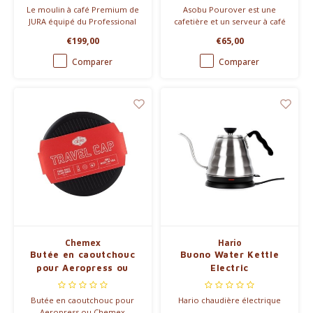
Le moulin à café Premium de
Asobu Pourover est une
JURA équipé du Professional
cafetière et un serveur à café
Aroma Grinder (P.A.G.)
monobloc modernes :
€199,00
€65,00
garantit une mouture parfaite
cafetière et thermos à la fois.
à la simple pression d'un
Vous économisez également
Comparer
Comparer
bouton, à tout moment,
sur les filtres en papier.
n'importe où.
Chemex
Hario
Butée en caoutchouc
Buono Water Kettle
pour Aeropress ou
Electric
Chemex
Butée en caoutchouc pour
Hario chaudière électrique
Aeropress ou Chemex