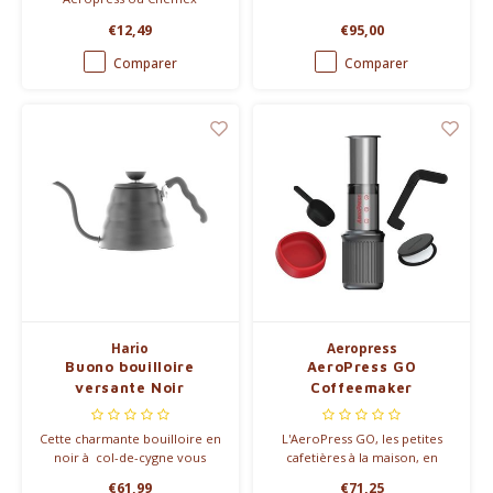
€12,49
€95,00
Comparer
Comparer
Hario
Aeropress
Buono bouilloire
AeroPress GO
versante Noir
Coffeemaker
Cette charmante bouilloire en
L'AeroPress GO, les petites
noir à col-de-cygne vous
cafetières à la maison, en
permettra de contrôler
voyage ou au travail.
€61,99
€71,25