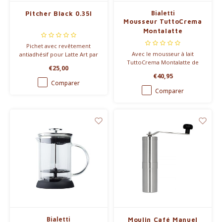
Bialetti
Pitcher Black 0.35l
Mousseur TuttoCrema
Montalatte
Pichet avec revêtement
Avec le mousseur à lait
antiadhésif pour Latte Art par
TuttoCrema Montalatte de
Espresso Gear.
€25,00
Bialetti, faire mousser le lait
€40,95
est facile et rapide. Vous
Comparer
pouvez l'utiliser pour faire
Comparer
mousser différents types de
lait et préparer les plus
délicieux cappuccinos ou
lattes.
Bialetti
Moulin Café Manuel