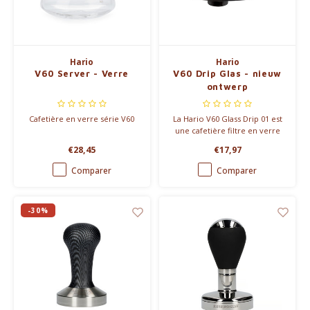
Bouilloires électriques
Hario
Hario
Chocolat
V60 Server - Verre
V60 Drip Glas - nieuw
ontwerp
KK Merchandise
Cafetière en verre série V60
La Hario V60 Glass Drip 01 est
Livres
une cafetière filtre en verre
pour 200 à 360 ml. Forme
€28,45
€17,97
conique et spirales pour un
Gin
café équilibré. Support noir et
Comparer
Comparer
cuillère inclus. Idéale pour 1 à
2 tasses.
Petit déjeuner
-30%
Outdoor accessoires
Happy stuff