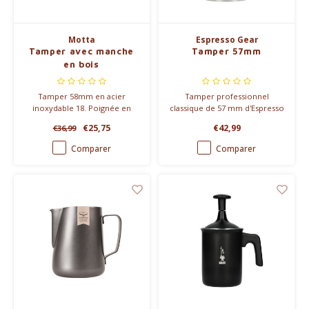
Motta
Espresso Gear
Tamper avec manche
Tamper 57mm
en bois
Tamper 58mm en acier
Tamper professionnel
inoxydable 18. Poignée en
classique de 57 mm d'Espresso
noir ou décoré avec un motif
Gear., Fabriqué en acier
€25,75
€42,99
€36,99
noir et blanc ou noir de
inoxydable de haute qualité et
carbone.
en bois de rose.
Comparer
Comparer