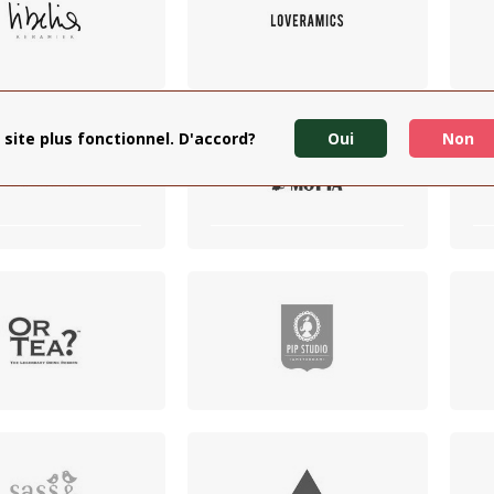
 site plus fonctionnel. D'accord?
Oui
Non