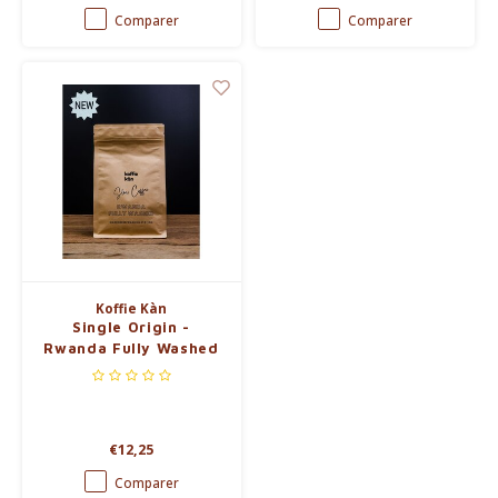
processus de décaféination au
Comparer
Comparer
CO2 pour son café bio.
Koffie Kàn
Single Origin -
Rwanda Fully Washed
Ngororero
€12,25
Comparer