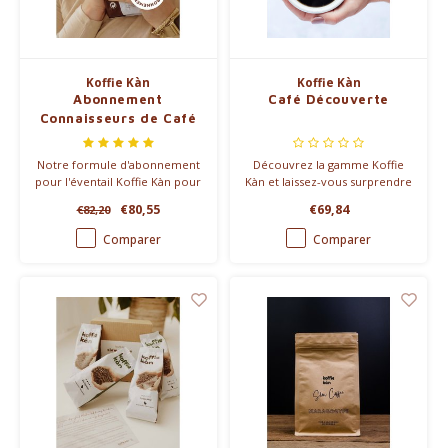
Koffie Kàn
Koffie Kàn
Abonnement
Café Découverte
Connaisseurs de Café
Notre formule d'abonnement
Découvrez la gamme Koffie
pour l'éventail Koffie Kàn pour
Kàn et laissez-vous surprendre
que vous ne manquiez plus
chaque mois par une
€80,55
€69,84
€82,20
jamais de café, et que vous
spécialité Single Origin.
commandiez moins cher.
Comparer
Comparer
Vous pouvez choisir entre
une livraison toutes les 4, 6, 8
ou 12 semaines.