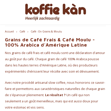
Les clients nous donnent une note de 9,2/10
Hoofdmenu / accessoires
Hoofdmenu / cadeaux
Hoofdmenu / mugs
Hoofdmenu / café
Hoofdmenu / thé
Hoofdmenu
Accessoires
Cadeaux
Langue
Mugs
Café
Thé
Accueil
Café
Café - En Grains & Moulu
Grains de Café Frais & Café Moulu -
Thé
Gobelets à emporter
Machines à café
pour ELLE
Nederlands
Machi
100% Arabica d'Amérique Latine
Café - En Grains & Moulu
Nos grains de café frais et café moulu sont une déclaration d'amour
Chai
Tasses à café et à thé
Produits d'entretien Jura
pour LUI
English
Machi
au goût pur du café. Chaque grain de café 100% Arabica pousse
Capsules et dosettes de café
dans les hautes terres d'Amérique Latine, où des producteurs
Accesspores Té
Home Barista Tools
Coffrets Cadeaux Café & Thé
Bialet
Français
expérimentés chérissent leur récolte avec soin et dévouement.
Coffee accessoires
Porte-filtres à café
Beaux Cadeaux
Melko
Avec notre procédé artisanal slow coffee, nous honorons ce savoir-
Abonnements café
faire et permettons aux caractéristiques naturelles de chaque grain
Moulins à Café
Everything Pink
de s'épanouir pleinement.
Le résultat ?
Un café qui non
seulement a un goût merveilleux, mais qui est aussi doux pour
Bouteilles thermos
votre estomac et vos sens.