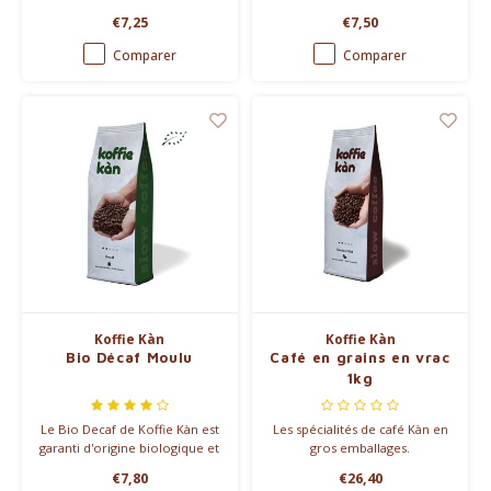
traitement thermique.
€7,25
€7,50
Comparer
Comparer
Koffie Kàn
Koffie Kàn
Bio Décaf Moulu
Café en grains en vrac
1kg
Le Bio Decaf de Koffie Kàn est
Les spécialités de café Kàn en
garanti d'origine biologique et
gros emballages.
a un goût délicieusement
€7,80
€26,40
tendre. Koffie Kàn utilise un