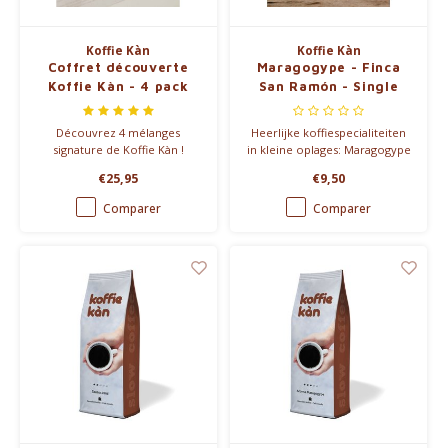
Koffie Kàn
Koffie Kàn
Coffret découverte
Maragogype - Finca
Koffie Kàn - 4 pack
San Ramón - Single
Origin
Découvrez 4 mélanges
Heerlijke koffiespecialiteiten
signature de Koffie Kàn !
in kleine oplages: Maragogype
Washed - Finca San Ramón
€25,95
€9,50
Comparer
Comparer