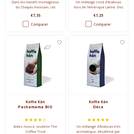
Dans les massifs montagneux
Un mélange rond d'Arabicas
du Chiapas mexicain, cet
bios de l'Amérique Latine. Des
Arabica pur est cultivé selon
cafés fins et doux du Mexique
€7,35
€7,25
les critères de l'agriculture
et du Pérou sont complétés
biologique: pas d'engrais
par un Honduras corsé pour
Comparer
Comparer
chimique, pas de pesticides ou
donner du caractère.
insecticides chimiques.
Koffie Kàn
Koffie Kàn
Pachamama BIO
Déca
Aidez-nous à soutenir The
Un mélange d'Arabicas très
Coffee Trust
aromatique, décaféiné par