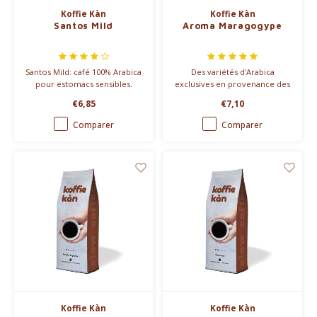
Koffie Kàn
Koffie Kàn
Santos Mild
Aroma Maragogype
Santos Mild: café 100% Arabica
Des variétés d'Arabica
pour estomacs sensibles.
exclusives en provenance des
Naturellement doux, faible
massifs montagneux ainsi que
€6,85
€7,10
caféine, plein de saveur.
l'exquis Maragogype font du
Arômes chocolat et noix.
mélange Maragogype un café
Comparer
Comparer
Vous le méritez.
des plus charmants,
prodigieusement relevé et
généreux à la fois.
Koffie Kàn
Koffie Kàn