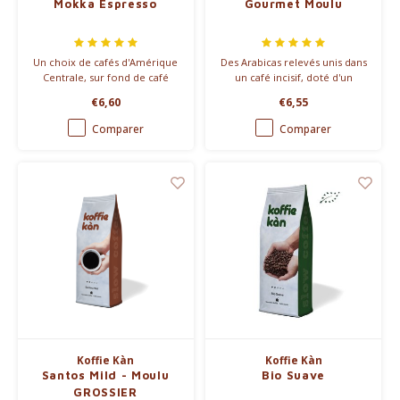
Mokka Espresso
Gourmet Moulu
Un choix de cafés d'Amérique
Des Arabicas relevés unis dans
Centrale, sur fond de café
un café incisif, doté d'un
brésilien et une variété
caractère un peu plus musclé
€6,60
€6,55
hondurienne pour le corps, se
que les autres mélanges.
marient dans un mélange
Comparer
Comparer
dessert relevé, parfait pour un
espresso doux.
Koffie Kàn
Koffie Kàn
Santos Mild - Moulu
Bio Suave
GROSSIER