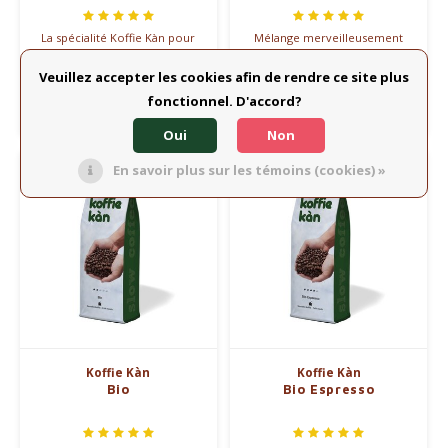
La spécialité Koffie Kàn pour
Mélange merveilleusement
les amateurs de cafés doux et
doux de café arabica
légers, mais toujours forts en
biologique garanti d'Amérique
Veuillez accepter les cookies afin de rendre ce site plus
€6,85
€7,25
goût.
latine.
fonctionnel. D'accord?
Comparer
Comparer
Oui
Non
En savoir plus sur les témoins (cookies) »
Koffie Kàn
Koffie Kàn
Bio
Bio Espresso