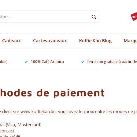
Cadeaux
Cartes-cadeaux
Koffie Kàn Blog
Marq
able)
100% Café Arabica
Livraison gratuite à partir d
hodes de paiement
e client sur www.koffiekan.be, vous avez le choix entre les modes de 
al (Visa, Mastercard)
contact
e de crédit