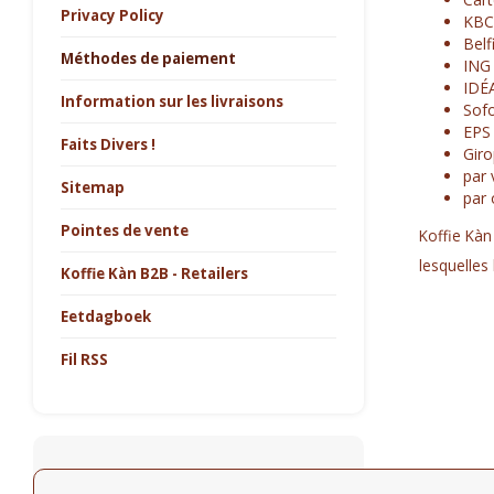
Privacy Policy
KBC
Belf
Méthodes de paiement
ING
IDÉ
Information sur les livraisons
Sofo
EPS
Faits Divers !
Gir
par 
Sitemap
par 
Pointes de vente
Koffie Kàn
lesquelles 
Koffie Kàn B2B - Retailers
Eetdagboek
Fil RSS
Infolettre