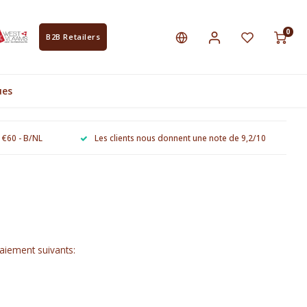
0
B2B Retailers
ues
e €60 - B/NL
Les clients nous donnent une note de 9,2/10
paiement suivants: