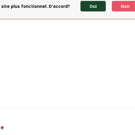
 site plus fonctionnel. D'accord?
Oui
Non
re