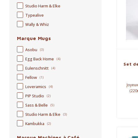
Studio Harm & Elke
Typealive
Wally & Whiz
Marque Mugs
Asobu
(3)
Egg Back Home
(4)
Set d
Eulenschnitt
(4)
Fellow
(1)
Joyeux
Loveramics
(4)
(220
PIP Studio
(2)
collect
motif 
Sass & Belle
(5)
réactif
Studio Harm & Elke
(3)
Kambukka
(2)
Marque Machines à Café