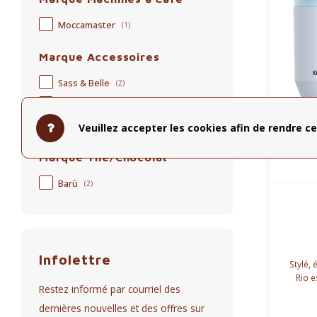
Moccamaster
(1)
Marque Accessoires
Sass & Belle
(2)
Cosy&Trendy
(1)
Eulenschnitt
(4)
Veuillez accepter les cookies afin de rendre ce
Marque Thé/Chocolat
Barù
(2)
Infolettre
Stylé, 
Rio e
Restez informé par courriel des
intégr
pl
dernières nouvelles et des offres sur