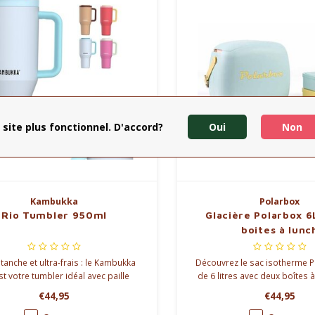
 site plus fonctionnel. D'accord?
Oui
Non
Kambukka
Polarbox
Rio Tumbler 950ml
Glacière Polarbox 6L
boîtes à lunc
étanche et ultra-frais : le Kambukka
Découvrez le sac isotherme 
st votre tumbler idéal avec paille
de 6 litres avec deux boîtes à
ée. Gardez vos boissons fraîches
pour garder les repas à la 
€44,95
€44,95
us de 24 h, où que vous alliez.
parfaite où que vous al