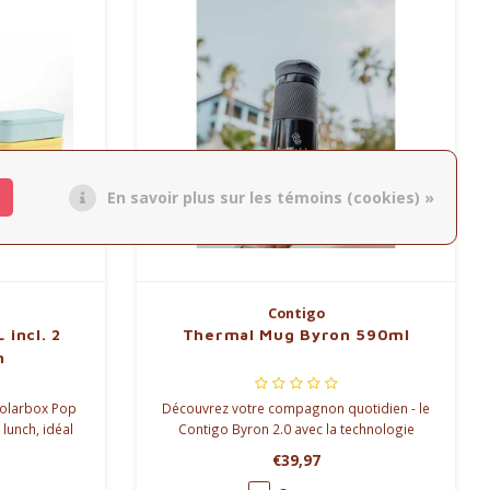
En savoir plus sur les témoins (cookies) »
Contigo
 incl. 2
Thermal Mug Byron 590ml
h
Polarbox Pop
Découvrez votre compagnon quotidien - le
 lunch, idéal
Contigo Byron 2.0 avec la technologie
température
SnapSeal™. Anti-fuite, garde le café chaud
€39,97
liez.
jusqu'à 7 heures et froid jusqu'à 18 heures.