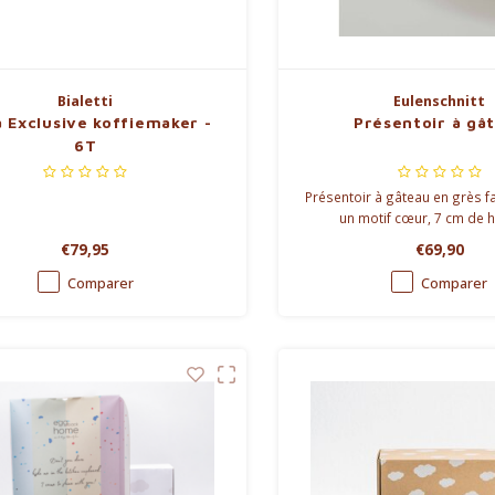
Bialetti
Eulenschnitt
 Exclusive koffiemaker -
Présentoir à gâ
6T
Présentoir à gâteau en grès fa
un motif cœur, 7 cm de h
entièrement émaillé. Parfait p
€79,95
€69,90
gâteaux faits maison ou co
décoratif.
Comparer
Comparer