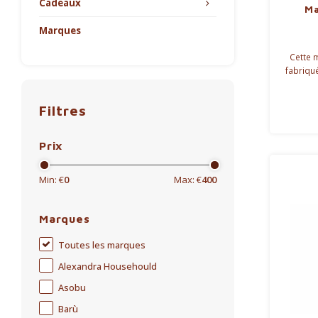
Cadeaux
Ma
Marques
Cette 
fabriqué
pour un
enc
Filtres
ch
préparat
Prix
Min: €
0
Max: €
400
Marques
Toutes les marques
Alexandra Househould
Asobu
Barù