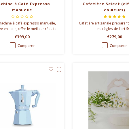
chine à Café Expresso
Cafetière Select (di
Manuelle
couleurs)
machine à café expresso manuelle,
Cafetière artisanale préparant
e en Italie, offre le meilleur résultat
les règles de l'art 
 espresso parfait. Compacte et peu
€399,00
€279,00
ombrante, avec un système de
auffage Thermoblock pour une
Comparer
Comparer
ion rapide et un contrôle précis de
la température.