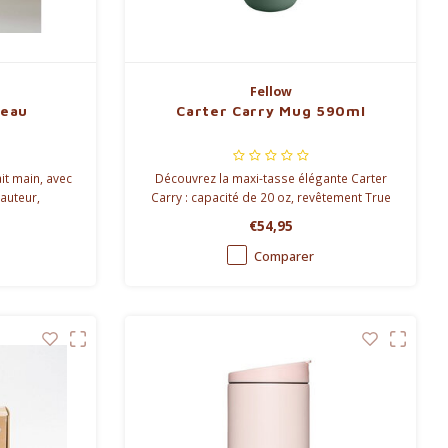
Fellow
teau
Carter Carry Mug 590ml
it main, avec
Découvrez la maxi-tasse élégante Carter
auteur,
Carry : capacité de 20 oz, revêtement True
our servir des
Taste & poignée métallique stylée.
€54,95
mme élément
Comparer