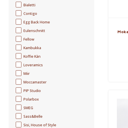
Bialetti
Contigo
Egg Back Home
Eulenschnitt
Moka
Fellow
Kambukka
Koffie Kàn
Loveramics
Miir
Moccamaster
PIP Studio
Polarbox
SMEG
Sass&Belle
Sisi, House of Style