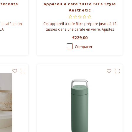
fférents
appareil à café filtre 50's Style
Aesthetic
 le café selon
Cet appareil à café filtre prépare jusqu'à 12
SCA
tasses dans une carafe en verre. Ajustez
facilement l'intensité de l'arôme et
€229,00
programmez la fonction Autostart pour la
tasse de café parfaite selon votre emploi
Comparer
du temps.