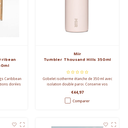
Miir
arribean
Tumbler Thousand Hills 350ml
60ml
gs Caribbean
Gobelet isotherme étanche de 350 ml avec
ptions dorées
isolation double paroi. Conserve vos
 cadeau idéal
boissons chaudes ou froides plus
€44,97
t la vaisselle
longtemps. Disponible en Pink & Blue.
Comparer