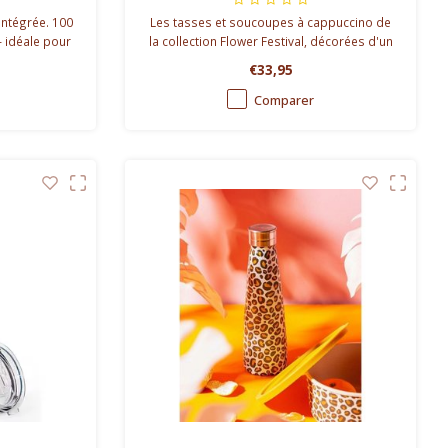
intégrée. 100
Les tasses et soucoupes à cappuccino de
– idéale pour
la collection Flower Festival, décorées d'un
quotidien.
motif des fleurs de chintz rouges et roses
€33,95
imaginatives avec des feuilles bleu clair et
vertes.
Comparer