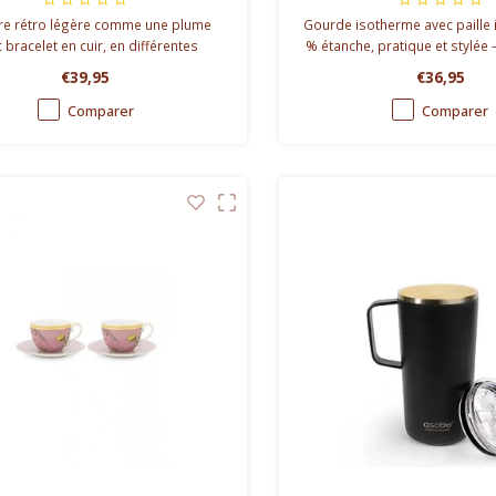
ère rétro légère comme une plume
Gourde isotherme avec paille 
 bracelet en cuir, en différentes
% étanche, pratique et stylée 
couleurs.
le sport, la voiture ou le 
€39,95
€36,95
Comparer
Comparer