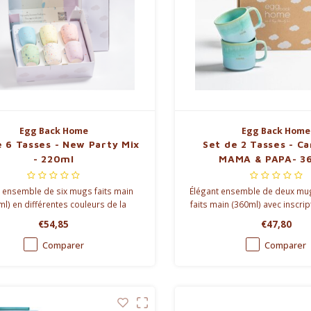
Egg Back Home
Egg Back Home
e 6 Tasses - New Party Mix
Set de 2 Tasses - C
- 220ml
MAMA & PAPA- 3
 ensemble de six mugs faits main
Élégant ensemble de deux mu
ml) en différentes couleurs de la
faits main (360ml) avec inscri
ion Party. Chaque mug présente un
raffinées 'MAMA' et 'PAPA'. Le
€54,85
€47,80
moucheté unique créé par un émail
pour les parents qui apprécien
 spécial, parfait pour une utilisation
de caractère.
Comparer
Comparer
quotidienne.