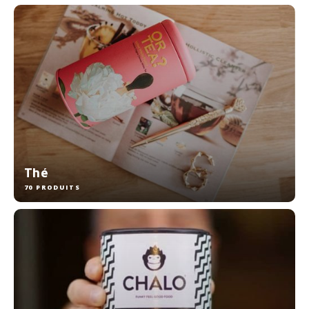
Bouilloires électriques
Chocolat
KK Merchandise
Livres
Gin
Thé
Petit déjeuner
70 PRODUITS
Outdoor accessoires
Happy stuff