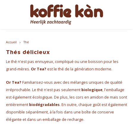
Livraison gratuite à partir de €60 - B/NL
Hoofdmenu / accessoires
Hoofdmenu / cadeaux
Hoofdmenu / mugs
Hoofdmenu / café
Hoofdmenu / thé
Hoofdmenu
Accessoires
Cadeaux
Langue
Mugs
Café
Thé
Accueil
Thé
Café - En Grains & Moulu
Thé
Gobelets à emporter
Machines à café
pour ELLE
Nederlands
Machi
Thés délicieux
Le thé n'est pas ennuyeux, compliqué ou une boisson pour les
Capsules et dosettes de café
Chai
Tasses à café et à thé
Produits d'entretien Jura
pour LUI
English
Machi
grand-mères.
Or Tea?
est le thé de la génération moderne.
Coffee accessoires
Accesspores Té
Home Barista Tools
Coffrets Cadeaux Café & Thé
Bialet
Or Tea?
Familiarisez-vous avec des mélanges uniques de qualité
Français
irréprochable. Le thé n'est pas seulement
biologique
, l'emballage
Abonnements café
Porte-filtres à café
Beaux Cadeaux
Melko
est également écologique. De plus, les cors en amidon de maïs sont
entièrement
biodégradables
. En outre, chaque goût est également
Moulins à Café
Everything Pink
disponible séparément, à la fois dans une boîte de conserve
élégante et dans un emballage de recharge.
Bouteilles thermos