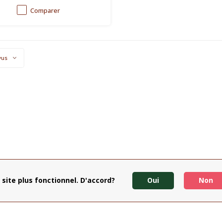
oek</strong> is een leuke gids voor
offiegenietende thuisdrinker, de
Comparer
sgierige koffiefreak, de dappere
perimenteerder en de vlijtige
nniszoeker, die bewust wil ge
vus
 site plus fonctionnel. D'accord?
Oui
Non