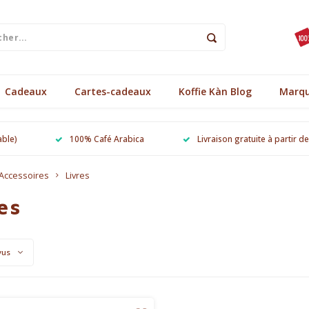
Cadeaux
Cartes-cadeaux
Koffie Kàn Blog
Marq
able)
100% Café Arabica
Livraison gratuite à partir d
Accessoires
Livres
es
vus