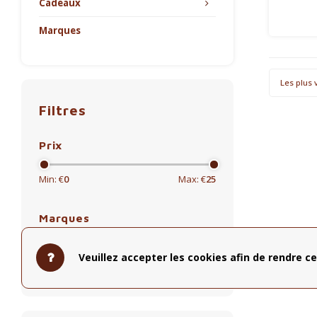
koffieb
Cadeaux
de k
nieuw
Marques
ex
ke
Les plus 
Filtres
Prix
Min: €
0
Max: €
25
Marques
Toutes les marques
Veuillez accepter les cookies afin de rendre ce
Koffie Kàn