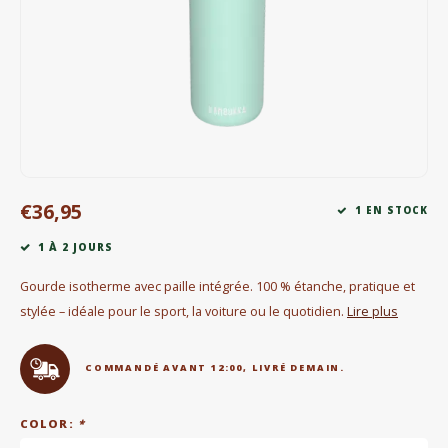
Bouilloires électriques
Chocolat
KK Merchandise
Livres
€36,95
Gin
1 EN STOCK
1 À 2 JOURS
Petit déjeuner
Gourde isotherme avec paille intégrée. 100 % étanche, pratique et
Outdoor accessoires
stylée – idéale pour le sport, la voiture ou le quotidien.
Lire plus
Happy stuff
COMMANDÉ AVANT 12:00, LIVRÉ DEMAIN.
COLOR:
*