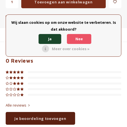
Toevoegen aan winkelwagen
Toevoegen aan vergelijking
DELEN:
Wij slaan cookies op om onze website te verbeteren. Is
dat akkoord?
Productomschrijving
Ja
Nee
Meer over cookies »
0
STERREN OP BASIS VAN
0
BEOORDELINGEN
0
Reviews
Alle reviews
Je beoordeling toevoegen