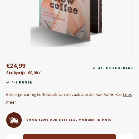
Waterkokers
Chocolade, granola en Drankpoeders
Koffie Kàn merch
Boeken
€24,99
Gin
430 OP VOORRAAD
Stukprijs: €0,00 /
Ontbijt en Lunch
1-2 DAGEN
Een eigenzinnig koffieboek van de zaakvoerder van Koffie Kàn
Lees
Outdoor accessoires
meer
Happy stuff
VOOR 12:00 UUR BESTELD, MORGEN IN HUIS.