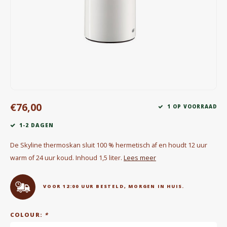
Waterkokers
Chocolade, granola en Drankpoeders
Koffie Kàn merch
Boeken
€76,00
Gin
1 OP VOORRAAD
1-2 DAGEN
Ontbijt en Lunch
De Skyline thermoskan sluit 100 % hermetisch af en houdt 12 uur
Outdoor accessoires
warm of 24 uur koud. Inhoud 1,5 liter.
Lees meer
Happy stuff
VOOR 12:00 UUR BESTELD, MORGEN IN HUIS.
COLOUR:
*