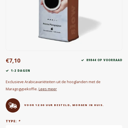
Waterkokers
Chocolade, granola en Drankpoeders
Koffie Kàn merch
Boeken
€7,10
Gin
89844 OP VOORRAAD
1-2 DAGEN
Ontbijt en Lunch
Exclusieve Arabicavariëteiten uit de hooglanden met de
Outdoor accessoires
Maragogypekoffie.
Lees meer
Happy stuff
VOOR 12:00 UUR BESTELD, MORGEN IN HUIS.
TYPE:
*