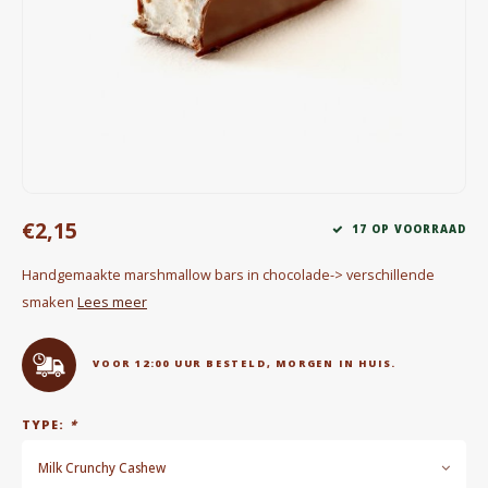
Waterkokers
Chocolade, granola en Drankpoeders
Koffie Kàn merch
Boeken
€2,15
Gin
17 OP VOORRAAD
Handgemaakte marshmallow bars in chocolade-> verschillende
Ontbijt en Lunch
smaken
Lees meer
Outdoor accessoires
VOOR 12:00 UUR BESTELD, MORGEN IN HUIS.
Happy stuff
TYPE:
*
Milk Crunchy Cashew