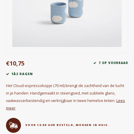
Waterkokers
Chocolade, granola en Drankpoeders
Koffie Kàn merch
Boeken
€10,75
Gin
7 OP VOORRAAD
1À2 DAGEN
Ontbijt en Lunch
Het Cloud-espressokopje (70 ml) brengt de zachtheid van de lucht
Outdoor accessoires
in je handen. Handgemaakt in steengoed, met subtiele glans,
vaatwasserbestendig en verkrijgbaar in twee hemelse tinten.
Lees
Happy stuff
meer
VOOR 12:00 UUR BESTELD, MORGEN IN HUIS.