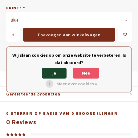
PRINT:
*
Blue
Toevoegen aan winkelwagen
TOEVOEGEN AAN VERGELIJKING
DELEN:
Wij slaan cookies op om onze website te verbeteren. Is
dat akkoord?
Ja
Nee
Productomschrijving
Meer over cookies »
Gerelateerde producten
0
STERREN OP BASIS VAN
0
BEOORDELINGEN
0
Reviews