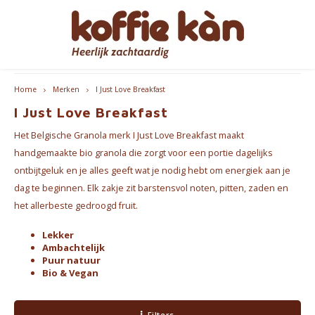
Hoofdmenu / cadeautips
Hoofdmenu / accessoires
Hoofdmenu / bekers
Hoofdmenu / koffie
Hoofdmenu / thee
Hoofdmenu
gratis levering vanaf 60€ - B/NL
Accessoires
Cadeautips
Bekers
Koffie
Thee
Taal
Home
Merken
I Just Love Breakfast
I Just Love Breakfast
Koffie - Bonen & Gemalen
Thee
Take Away Bekers
Koffiezetapparaten
Voor HAAR
Espre
Nederlands
Het Belgische Granola merk I Just Love Breakfast maakt
Koffiepads en -cups
Chai
Koffie- en theekopjes
Jura Onderhoudsproducten
voor HEM
Koffi
handgemaakte bio granola die zorgt voor een portie dagelijks
ontbijtgeluk en je alles geeft wat je nodig hebt om energiek aan je
English
Koffie accessoires
Thee Accessoires
Home Barista Tools
Geschenkpakketten
Bialet
dag te beginnen. Elk zakje zit barstensvol noten, pitten, zaden en
het allerbeste gedroogd fruit.
Français
Koffie Abonnementen
Koffiefilterhouders
Leuk om cadeau te geven
Melko
Lekker
Ambachtelijk
Koffiemolens
Everything Pink
Puur natuur
Bio & Vegan
Thermosflessen
Filters