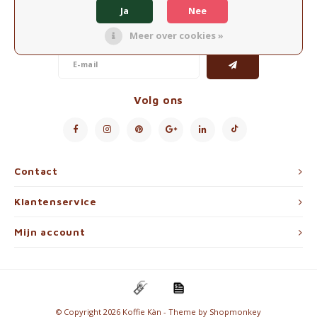
Nieuwsbrief
Waterkokers
Ja
Nee
Ontvang de laatste updates, nieuws en aanbiedingen via email
Meer over cookies »
Chocolade, granola en Drankpoeders
Koffie Kàn merch
Volg ons
Boeken
Gin
Contact
Ontbijt en Lunch
Klantenservice
Outdoor accessoires
Mijn account
Happy stuff
© Copyright 2026 Koffie Kàn - Theme by
Shopmonkey