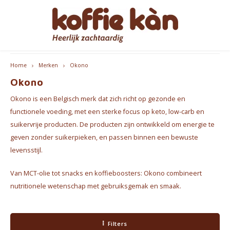
Hoofdmenu / cadeautips
Hoofdmenu / accessoires
Hoofdmenu / bekers
Hoofdmenu / koffie
Hoofdmenu / thee
Hoofdmenu
gratis levering vanaf 60€ - B/NL
Accessoires
Cadeautips
Bekers
Koffie
Thee
Taal
Home
Merken
Okono
Okono
Koffie - Bonen & Gemalen
Thee
Take Away Bekers
Koffiezetapparaten
Voor HAAR
Espre
Nederlands
Okono is een Belgisch merk dat zich richt op gezonde en
Koffiepads en -cups
Chai
Koffie- en theekopjes
Jura Onderhoudsproducten
voor HEM
Koffi
functionele voeding, met een sterke focus op keto, low-carb en
suikervrije producten. De producten zijn ontwikkeld om energie te
English
Koffie accessoires
Thee Accessoires
Home Barista Tools
Geschenkpakketten
Bialet
geven zonder suikerpieken, en passen binnen een bewuste
levensstijl.
Français
Koffie Abonnementen
Koffiefilterhouders
Leuk om cadeau te geven
Melko
Van MCT-olie tot snacks en koffieboosters: Okono combineert
Koffiemolens
Everything Pink
nutritionele wetenschap met gebruiksgemak en smaak.
Thermosflessen
Filters