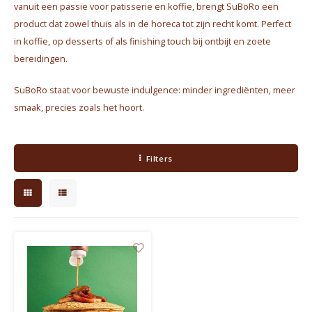
vanuit een passie voor patisserie en koffie, brengt SuBoRo een
Waterkokers
product dat zowel thuis als in de horeca tot zijn recht komt. Perfect
in koffie, op desserts of als finishing touch bij ontbijt en zoete
Chocolade, granola en Drankpoeders
bereidingen.
Koffie Kàn merch
SuBoRo staat voor bewuste indulgence: minder ingrediënten, meer
smaak, precies zoals het hoort.
Boeken
Gin
Filters
Ontbijt en Lunch
Outdoor accessoires
Happy stuff