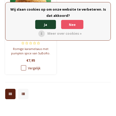
Wij slaan cookies op om onze website te verbeteren. Is
dat akkoord?
Ja
Nee
SuBoRo
SuBoRo Karamelsaus –
Meer over cookies »
Pumpkin Spice (150ml)
Romige karamelsaus met
pumpkin spice van SuBoRo.
Gemaakt van echte room,
€7,95
boter en suiker. Zonder
rommel. Perfect voor
Vergelijk
desserts, koffie of
pannenkoeken.