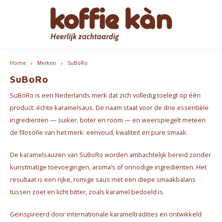
Hoofdmenu / cadeautips
Hoofdmenu / accessoires
Hoofdmenu / bekers
Hoofdmenu / koffie
Hoofdmenu / thee
Hoofdmenu
gratis levering vanaf 60€ - B/NL
Accessoires
Cadeautips
Bekers
Koffie
Thee
Taal
Home
Merken
SuBoRo
SuBoRo
Koffie - Bonen & Gemalen
Thee
Take Away Bekers
Koffiezetapparaten
Voor HAAR
Espre
Nederlands
SuBoRo is een Nederlands merk dat zich volledig toelegt op één
Koffiepads en -cups
Chai
Koffie- en theekopjes
Jura Onderhoudsproducten
voor HEM
Koffi
product: échte karamelsaus. De naam staat voor de drie essentiële
ingrediënten — suiker, boter en room — en weerspiegelt meteen
English
Koffie accessoires
Thee Accessoires
Home Barista Tools
Geschenkpakketten
Bialet
de filosofie van het merk: eenvoud, kwaliteit en pure smaak.
Français
De karamelsauzen van SuBoRo worden ambachtelijk bereid zonder
Koffie Abonnementen
Koffiefilterhouders
Leuk om cadeau te geven
Melko
kunstmatige toevoegingen, aroma’s of onnodige ingrediënten. Het
Koffiemolens
Everything Pink
resultaat is een rijke, romige saus met een diepe smaakbalans
tussen zoet en licht bitter, zoals karamel bedoeld is.
Thermosflessen
Geïnspireerd door internationale karameltradities en ontwikkeld