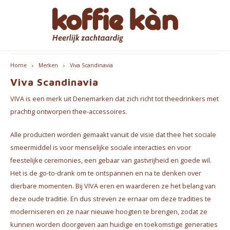
Hoofdmenu / cadeautips
Hoofdmenu / accessoires
Hoofdmenu / bekers
Hoofdmenu / koffie
Hoofdmenu / thee
Hoofdmenu
gratis levering vanaf 60€ - B/NL
Accessoires
Cadeautips
Bekers
Koffie
Thee
Taal
Home
Merken
Viva Scandinavia
Viva Scandinavia
Koffie - Bonen & Gemalen
Thee
Take Away Bekers
Koffiezetapparaten
Voor HAAR
Espre
Nederlands
VIVA is een merk uit Denemarken dat zich richt tot theedrinkers met
Koffiepads en -cups
Chai
Koffie- en theekopjes
Jura Onderhoudsproducten
voor HEM
Koffi
prachtig ontworpen thee-accessoires.
English
Alle producten worden gemaakt vanuit de visie dat thee het sociale
Koffie accessoires
Thee Accessoires
Home Barista Tools
Geschenkpakketten
Bialet
smeermiddel is voor menselijke sociale interacties en voor
Français
feestelijke ceremonies, een gebaar van gastvrijheid en goede wil.
Koffie Abonnementen
Koffiefilterhouders
Leuk om cadeau te geven
Melko
Het is de go-to-drank om te ontspannen en na te denken over
Koffiemolens
Everything Pink
dierbare momenten. Bij VIVA eren en waarderen ze het belang van
deze oude traditie. En dus streven ze ernaar om deze tradities te
Thermosflessen
moderniseren en ze naar nieuwe hoogten te brengen, zodat ze
kunnen worden doorgeven aan huidige en toekomstige generaties