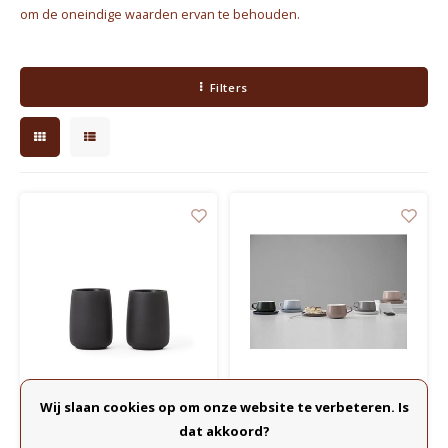
Waterkokers
om de oneindige waarden ervan te behouden.
Chocolade, granola en Drankpoeders
Filters
Koffie Kàn merch
Boeken
Gin
Ontbijt en Lunch
Outdoor accessoires
Happy stuff
Wij slaan cookies op om onze website te verbeteren. Is
Viva Scandinavia
Viva Scandinavia
dat akkoord?
Nicola Kopje - set van
Ella Theekop & schotel