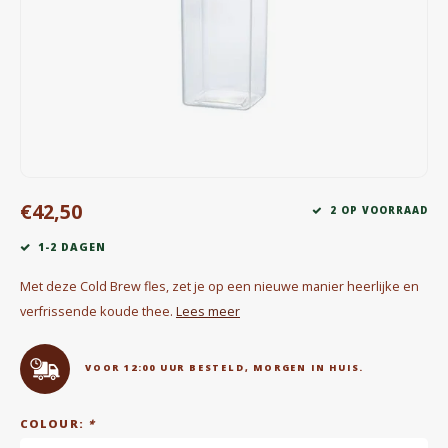
Waterkokers
Chocolade, granola en Drankpoeders
Koffie Kàn merch
Boeken
€42,50
Gin
2 OP VOORRAAD
1-2 DAGEN
Ontbijt en Lunch
Met deze Cold Brew fles, zet je op een nieuwe manier heerlijke en
Outdoor accessoires
verfrissende koude thee.
Lees meer
Happy stuff
VOOR 12:00 UUR BESTELD, MORGEN IN HUIS.
COLOUR:
*