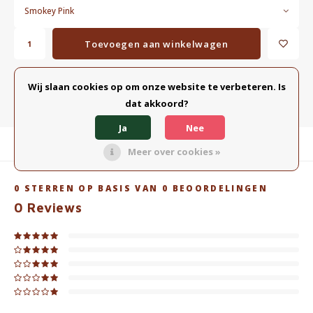
Smokey Pink
Toevoegen aan winkelwagen
TOEVOEGEN AAN VERGELIJKING
Wij slaan cookies op om onze website te verbeteren. Is
DELEN:
dat akkoord?
Ja
Nee
Productomschrijving
Meer over cookies »
0
STERREN OP BASIS VAN
0
BEOORDELINGEN
0
Reviews