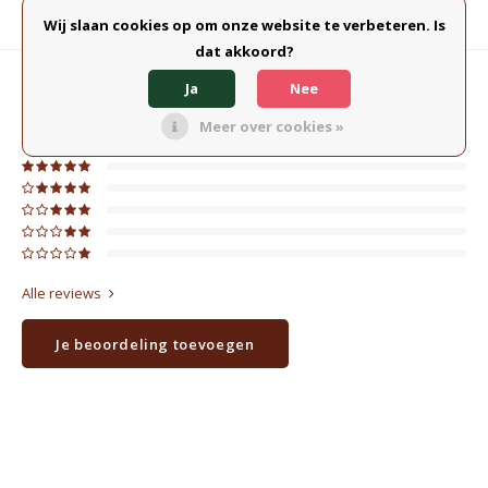
Productomschrijving
Wij slaan cookies op om onze website te verbeteren. Is
dat akkoord?
Ja
Nee
0
STERREN OP BASIS VAN
0
BEOORDELINGEN
0
Reviews
Meer over cookies »
Alle reviews
Je beoordeling toevoegen