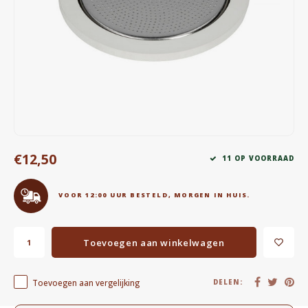
Waterkokers
Chocolade, granola en Drankpoeders
Koffie Kàn merch
Boeken
Gin
€12,50
11 OP VOORRAAD
Ontbijt en Lunch
VOOR 12:00 UUR BESTELD, MORGEN IN HUIS.
Outdoor accessoires
Toevoegen aan winkelwagen
Happy stuff
Toevoegen aan vergelijking
DELEN: