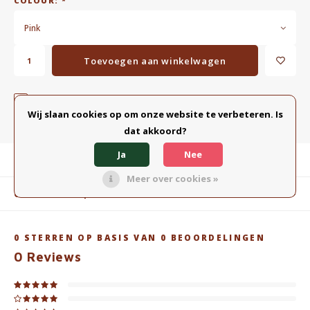
COLOUR:
*
Pink
Toevoegen aan winkelwagen
TOEVOEGEN AAN VERGELIJKING
DELEN:
Wij slaan cookies op om onze website te verbeteren. Is
dat akkoord?
Ja
Nee
Productomschrijving
Meer over cookies »
Gerelateerde producten
0
STERREN OP BASIS VAN
0
BEOORDELINGEN
0
Reviews