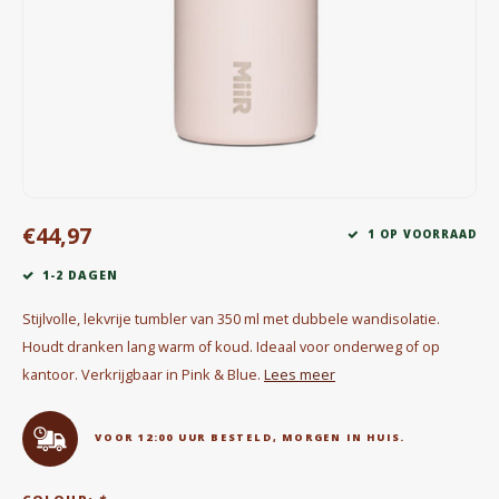
Waterkokers
Chocolade, granola en Drankpoeders
Koffie Kàn merch
Boeken
€44,97
Gin
1 OP VOORRAAD
1-2 DAGEN
Ontbijt en Lunch
Stijlvolle, lekvrije tumbler van 350 ml met dubbele wandisolatie.
Outdoor accessoires
Houdt dranken lang warm of koud. Ideaal voor onderweg of op
kantoor. Verkrijgbaar in Pink & Blue.
Lees meer
Happy stuff
VOOR 12:00 UUR BESTELD, MORGEN IN HUIS.