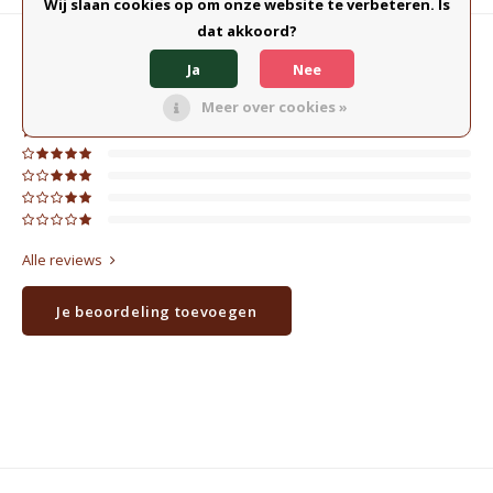
Wij slaan cookies op om onze website te verbeteren. Is
dat akkoord?
0
STERREN OP BASIS VAN
0
BEOORDELINGEN
Ja
Nee
0
Reviews
Meer over cookies »
Alle reviews
Je beoordeling toevoegen