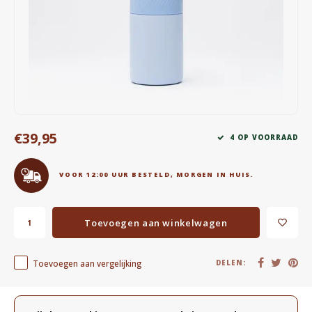
Waterkokers
Chocolade, granola en Drankpoeders
Koffie Kàn merch
Boeken
€39,95
4 OP VOORRAAD
Gin
VOOR 12:00 UUR BESTELD, MORGEN IN HUIS.
Ontbijt en Lunch
Outdoor accessoires
Toevoegen aan winkelwagen
Happy stuff
Toevoegen aan vergelijking
DELEN:
Productomschrijving