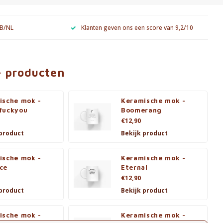
 B/NL
Klanten geven ons een score van 9,2/10
e producten
ische mok -
Keramische mok -
fuckyou
Boomerang
€12,90
 product
Bekijk product
ische mok -
Keramische mok -
ce
Eternal
€12,90
 product
Bekijk product
ische mok -
Keramische mok -