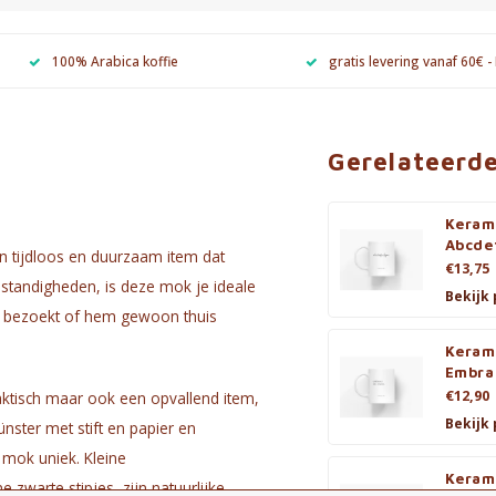
100% Arabica koffie
gratis levering vanaf 60€ -
Gerelateerd
Keram
Abcde
en tijdloos en duurzaam item dat
€13,75
standigheden, is deze mok je ideale
Bekijk
ls bezoekt of hem gewoon thuis
Keram
Embra
€12,90
raktisch maar ook een opvallend item,
Bekijk
nster met stift en papier en
 mok uniek. Kleine
Keram
 zwarte stipjes, zijn natuurlijke