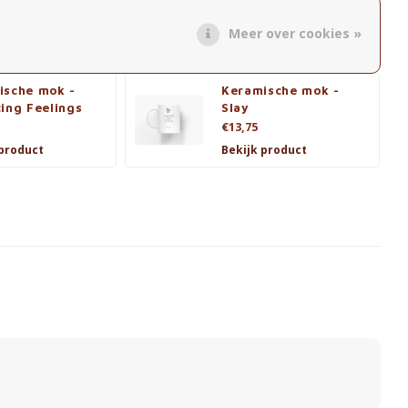
Taste
Morning People
€12,90
Meer over cookies »
 product
Bekijk product
ische mok -
Keramische mok -
ing Feelings
Slay
€13,75
 product
Bekijk product