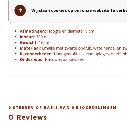
kenmerken van het productieproces en dragen bij aan de charme
Wij slaan cookies op om onze website te verbe
Productdetails
Afmetingen:
Hoogte en diameter 8 cm
Inhoud:
300 ml
Gewicht:
160 g
Materiaal:
Emaille met zwarte opdruk, witte hendel en z
Bijzonderheden:
Handgedrukt in kleine oplages; oneffe
Onderhoud:
Handwas aanbevolen
0
STERREN OP BASIS VAN
0
BEOORDELINGEN
0
Reviews