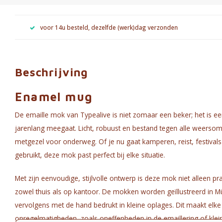
voor 14u besteld, dezelfde (werk)dag verzonden
Beschrijving
Enamel mug
De emaille mok van Typealive is niet zomaar een beker; het is e
jarenlang meegaat. Licht, robuust en bestand tegen alle weersom
metgezel voor onderweg. Of je nu gaat kamperen, reist, festiva
gebruikt, deze mok past perfect bij elke situatie.
Met zijn eenvoudige, stijlvolle ontwerp is deze mok niet alleen p
zowel thuis als op kantoor. De mokken worden geïllustreerd in Mü
vervolgens met de hand bedrukt in kleine oplages. Dit maakt elke
onregelmatigheden, zoals oneffenheden in de emaillering of kleine