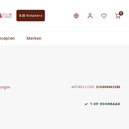
0
B2B Retailers
ecepten
Merken
voegen
ARTIKELCODE
210000003385
1 OP VOORRAAD