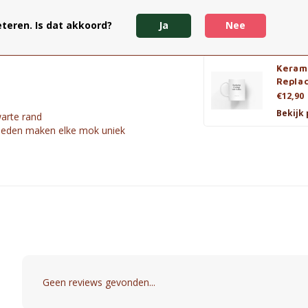
Good 
 van deze authentieke emaille mok.
€12,90
teren. Is dat akkoord?
Ja
Nee
Bekijk
Keram
Replac
€12,90
Bekijk
warte rand
nheden maken elke mok uniek
Geen reviews gevonden...