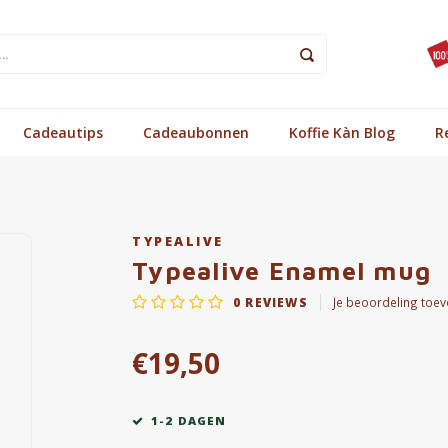
Cadeautips
Cadeaubonnen
Koffie Kàn Blog
R
TYPEALIVE
Typealive Enamel mug
0
REVIEWS
Je beoordeling toe
€19,50
1-2 DAGEN