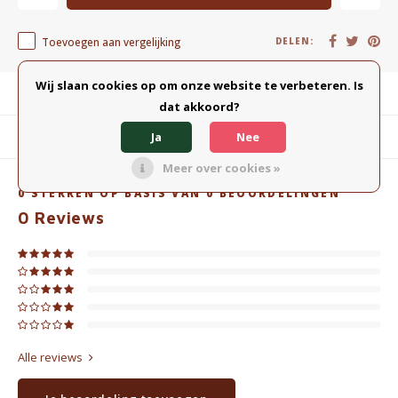
Toevoegen aan vergelijking
DELEN:
Wij slaan cookies op om onze website te verbeteren. Is
Productomschrijving
dat akkoord?
Ja
Nee
Gerelateerde producten
Meer over cookies »
0
STERREN OP BASIS VAN
0
BEOORDELINGEN
0
Reviews
Alle reviews