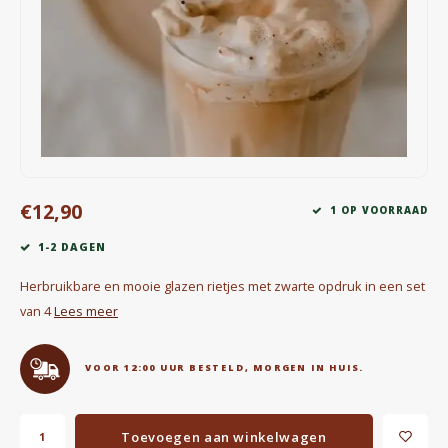
Waterkokers
Chocolade, granola en Drankpoeders
Koffie Kàn merch
Boeken
€12,90
Gin
1 OP VOORRAAD
1-2 DAGEN
Ontbijt en Lunch
Herbruikbare en mooie glazen rietjes met zwarte opdruk in een set
Outdoor accessoires
van 4
Lees meer
Happy stuff
VOOR 12:00 UUR BESTELD, MORGEN IN HUIS.
Toevoegen aan winkelwagen