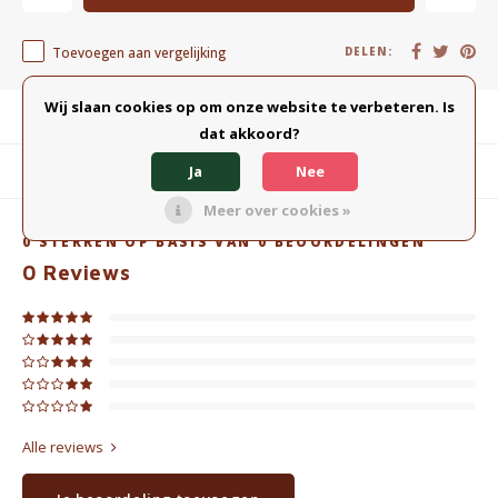
Toevoegen aan vergelijking
DELEN:
Wij slaan cookies op om onze website te verbeteren. Is
Productomschrijving
dat akkoord?
Ja
Nee
Gerelateerde producten
Meer over cookies »
0
STERREN OP BASIS VAN
0
BEOORDELINGEN
0
Reviews
Alle reviews