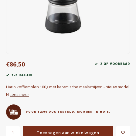
Waterkokers
Chocolade, granola en Drankpoeders
Koffie Kàn merch
Boeken
€86,50
Gin
2 OP VOORRAAD
1-2 DAGEN
Ontbijt en Lunch
Hario koffiemolen 100g met keramische maalschijven - nieuw model
Outdoor accessoires
N
Lees meer
Happy stuff
VOOR 12:00 UUR BESTELD, MORGEN IN HUIS.
Toevoegen aan winkelwagen