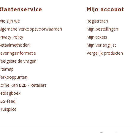
Klantenservice
Mijn account
Wie zijn we
Registreren
Algemene verkoopsvoorwaarden
Mijn bestellingen
Privacy Policy
Mijn tickets
Betaalmethoden
Mijn verlanglijst
Leveringsinformatie
Vergelijk producten
Veelgestelde vragen
Sitemap
Verkooppunten
Koffie Kàn B2B - Retailers
Eetdagboek
RSS-feed
Trustpilot