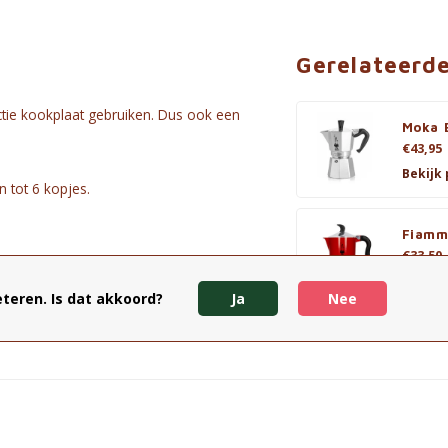
Gerelateerd
uctie kookplaat gebruiken. Dus ook een
Moka E
€43,95
Bekijk
 tot 6 kopjes.
Fiamm
€33,50
Bekijk
teren. Is dat akkoord?
Ja
Nee