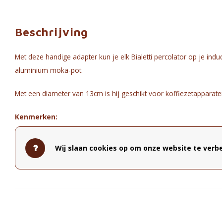
Beschrijving
Met deze handige adapter kun je elk Bialetti percolator op je ind
aluminium moka-pot.
Met een diameter van 13cm is hij geschikt voor koffiezetapparaten
Kenmerken:
Materiaal: RVS
Wij slaan cookies op om onze website te verbe
Afmetingen: 24,9 cm • 12,8 cm • 5 cm • (LxBxH)
Diameter: 13 cm