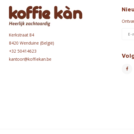
Nie
Ontvan
Kerkstraat 84
8420 Wenduine (België)
+32 50414623
Vol
kantoor@koffiekan.be