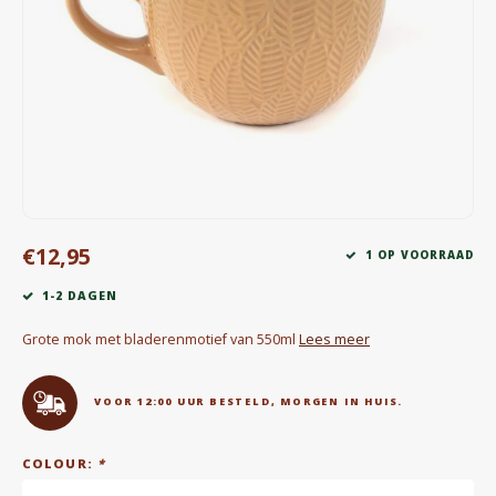
Waterkokers
Chocolade, granola en Drankpoeders
Koffie Kàn merch
Boeken
Gin
€12,95
1 OP VOORRAAD
Ontbijt en Lunch
1-2 DAGEN
Outdoor accessoires
Grote mok met bladerenmotief van 550ml
Lees meer
Happy stuff
VOOR 12:00 UUR BESTELD, MORGEN IN HUIS.
COLOUR:
*