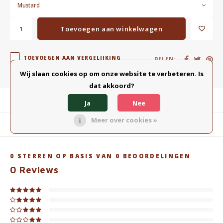
Mustard
Toevoegen aan winkelwagen
TOEVOEGEN AAN VERGELIJKING
DELEN:
Wij slaan cookies op om onze website te verbeteren. Is
dat akkoord?
Productomschrijving
Ja
Nee
Meer over cookies »
Gerelateerde producten
0
STERREN OP BASIS VAN
0
BEOORDELINGEN
0
Reviews