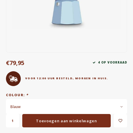
Waterkokers
Chocolade, granola en Drankpoeders
Koffie Kàn merch
Boeken
€79,95
Gin
4 OP VOORRAAD
Ontbijt en Lunch
VOOR 12:00 UUR BESTELD, MORGEN IN HUIS.
Outdoor accessoires
COLOUR:
*
Happy stuff
Blauw
Toevoegen aan winkelwagen