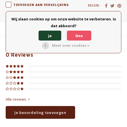
TOEVOEGEN AAN VERGELIJKING
DELEN:
Wij slaan cookies op om onze website te verbeteren. Is
dat akkoord?
Productomschrijving
Ja
Nee
Meer over cookies »
0
STERREN OP BASIS VAN
0
BEOORDELINGEN
0
Reviews
Alle reviews
Je beoordeling toevoegen