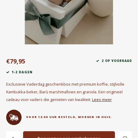
Waterkokers
Chocolade, granola en Drankpoeders
Koffie Kàn merch
Boeken
€79,95
2 OP VOORRAAD
Gin
1-2 DAGEN
Ontbijt en Lunch
Exclusieve Vaderdag geschenkbox met premium koffie, stijlvolle
Kambukka-beker, Barù marshmallows en granola. Een origineel
Outdoor accessoires
cadeau voor vaders die genieten van kwaliteit.
Lees meer
Happy stuff
VOOR 12:00 UUR BESTELD, MORGEN IN HUIS.