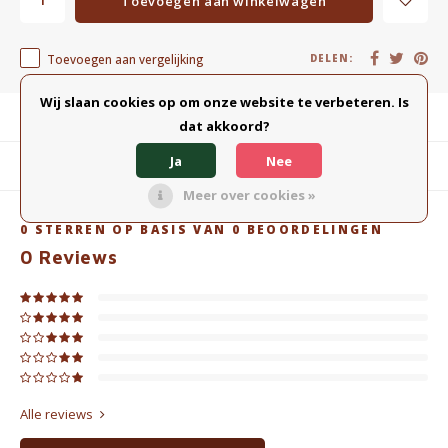
Toevoegen aan winkelwagen
Toevoegen aan vergelijking
DELEN:
Wij slaan cookies op om onze website te verbeteren. Is
Productomschrijving
dat akkoord?
Ja
Nee
Gerelateerde producten
Meer over cookies »
0
STERREN OP BASIS VAN
0
BEOORDELINGEN
0
Reviews
Alle reviews