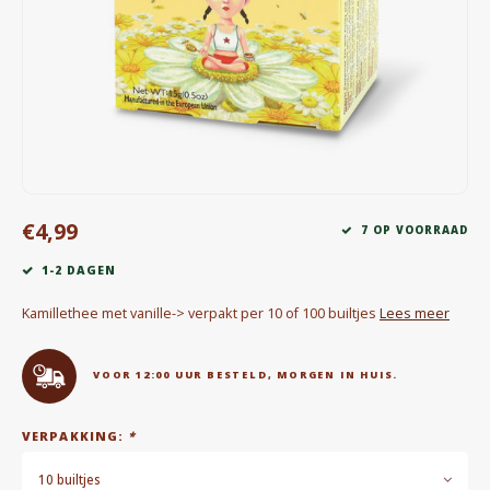
Waterkokers
Chocolade, granola en Drankpoeders
Koffie Kàn merch
Boeken
€4,99
Gin
7 OP VOORRAAD
1-2 DAGEN
Ontbijt en Lunch
Kamillethee met vanille-> verpakt per 10 of 100 builtjes
Lees meer
Outdoor accessoires
VOOR 12:00 UUR BESTELD, MORGEN IN HUIS.
Happy stuff
VERPAKKING:
*
10 builtjes