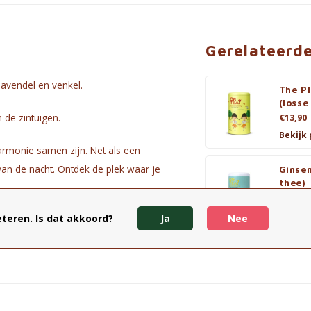
Gerelateerd
lavendel en venkel.
The Pl
(losse
 de zintuigen.
€13,90
Bekijk
harmonie samen zijn. Net als een
van de nacht. Ontdek de plek waar je
Ginse
thee)
€13,90
Bekijk
teren. Is dat akkoord?
Ja
Nee
l, rozenbottelschelpen, kurkuma, witte
jes en natuurlijke aroma's.