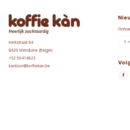
Nie
Ontvan
Kerkstraat 84
8420 Wenduine (België)
+32 50414623
Vol
kantoor@koffiekan.be