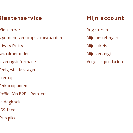
Klantenservice
Mijn account
Wie zijn we
Registreren
Algemene verkoopsvoorwaarden
Mijn bestellingen
Privacy Policy
Mijn tickets
Betaalmethoden
Mijn verlanglijst
Leveringsinformatie
Vergelijk producten
Veelgestelde vragen
Sitemap
Verkooppunten
Koffie Kàn B2B - Retailers
Eetdagboek
RSS-feed
Trustpilot