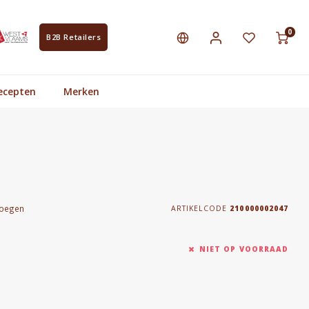
0
B2B Retailers
ecepten
Merken
voegen
ARTIKELCODE
210000002047
NIET OP VOORRAAD