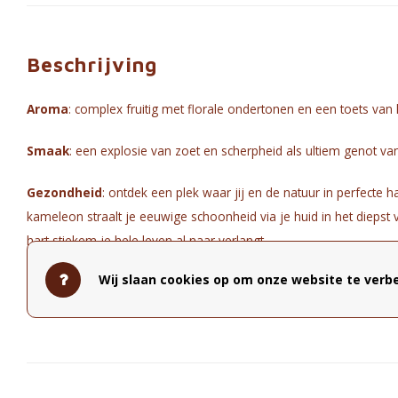
Beschrijving
Aroma
: complex fruitig met florale ondertonen en een toets van 
Smaak
: een explosie van zoet en scherpheid als ultiem genot van
Gezondheid
: ontdek een plek waar jij en de natuur in perfecte 
kameleon straalt je eeuwige schoonheid via je huid in het diepst 
hart stiekem je hele leven al naar verlangt.
Wij slaan cookies op om onze website te verbe
Samenstelling
: biologische blend van groene thee, appel, venke
hibiscus, lavendel, gember, jeneverbes, zwarte peper, rozenblaad