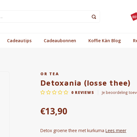
Cadeautips
Cadeaubonnen
Koffie Kàn Blog
R
OR TEA
Detoxania (losse thee)
0
REVIEWS
Je beoordeling toe
€13,90
Detox groene thee met kurkuma
Lees meer