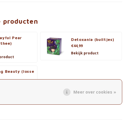
e producten
ayful Pear
Detoxania (builtjes)
 thee)
€44,99
Bekijk product
 product
ng Beauty (losse
 product
Meer over cookies »