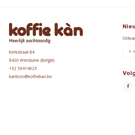
Nie
Ontvan
Kerkstraat 84
8420 Wenduine (België)
+32 50414623
Vol
kantoor@koffiekan.be