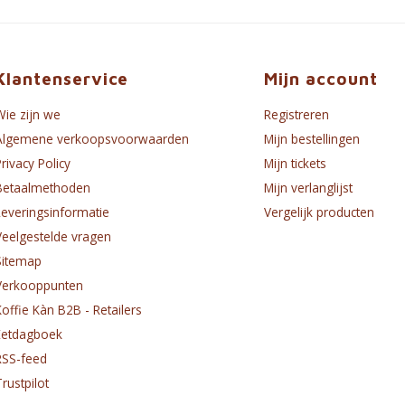
Klantenservice
Mijn account
Wie zijn we
Registreren
Algemene verkoopsvoorwaarden
Mijn bestellingen
Privacy Policy
Mijn tickets
Betaalmethoden
Mijn verlanglijst
Leveringsinformatie
Vergelijk producten
Veelgestelde vragen
Sitemap
Verkooppunten
Koffie Kàn B2B - Retailers
Eetdagboek
RSS-feed
Trustpilot