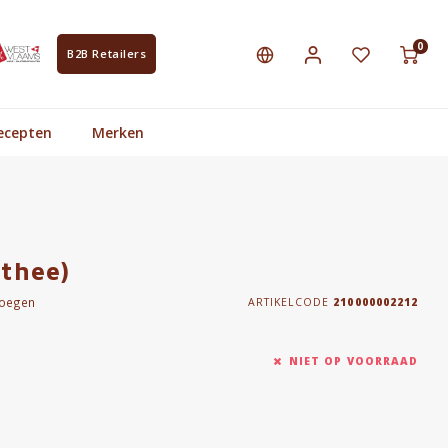
0
B2B Retailers
ecepten
Merken
 thee)
voegen
ARTIKELCODE
210000002212
NIET OP VOORRAAD