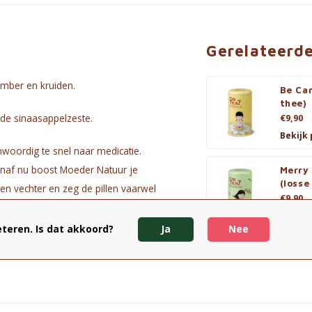
Gerelateerd
ember en kruiden.
Be Ca
thee)
ende sinaasappelzeste.
€9,90
Bekijk
woordig te snel naar medicatie.
anaf nu boost Moeder Natuur je
Merry
(losse
een vechter en zeg de pillen vaarwel
€9,90
Bekijk
teren. Is dat akkoord?
Ja
Nee
lschil, pepermunt, salie,