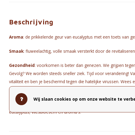
Beschrijving
Aroma
: de prikkelende geur van eucalyptus met een toets van g
Smaak
: fluweelachtig, volle smaak versterkt door de revitaliser
Gezondheid
: voorkomen is beter dan genezen. We grijpen tegen
Gevolg? We worden steeds sneller ziek. Tijd voor verandering! V
vitaliteit en ben je beschermd tegen die hatelijke virussen. Wees 
dankzij Kung Flu Fighter.
Wij slaan cookies op om onze website te verbe
Samenstelling
: Biologische blend van appel, gember, sinaasappe
eucalyptus, vliesbloesem en aroma's.