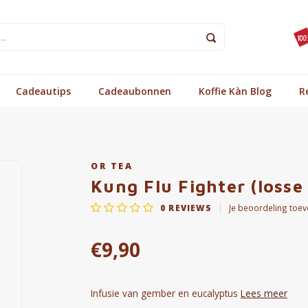
Cadeautips
Cadeaubonnen
Koffie Kàn Blog
R
OR TEA
Kung Flu Fighter (losse
0
REVIEWS
Je beoordeling toe
€9,90
Infusie van gember en eucalyptus
Lees meer