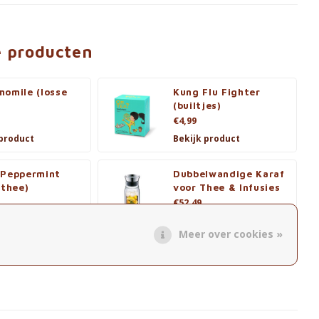
e producten
momile (losse
Kung Flu Fighter
(builtjes)
€4,99
 product
Bekijk product
 Peppermint
Dubbelwandige Karaf
 thee)
voor Thee & Infusies
€52,49
 product
Bekijk product
Meer over cookies »