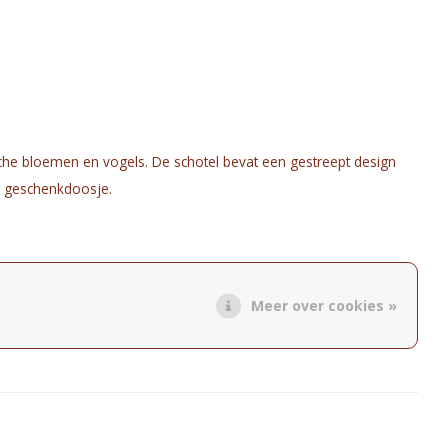
sche bloemen en vogels. De schotel bevat een gestreept design
oi geschenkdoosje.
et de hand te wassen.
Meer over cookies »