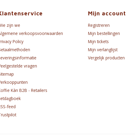
Klantenservice
Mijn account
Wie zijn we
Registreren
Algemene verkoopsvoorwaarden
Mijn bestellingen
Privacy Policy
Mijn tickets
Betaalmethoden
Mijn verlanglijst
Leveringsinformatie
Vergelijk producten
Veelgestelde vragen
Sitemap
Verkooppunten
Koffie Kàn B2B - Retailers
Eetdagboek
RSS-feed
Trustpilot