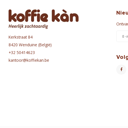
Nie
Ontvan
Kerkstraat 84
8420 Wenduine (België)
+32 50414623
Vol
kantoor@koffiekan.be