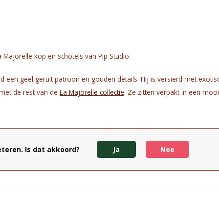
 Majorelle kop en schotels van Pip Studio.
 een geel geruit patroon en gouden details. Hij is versierd met exoti
 met de rest van de
La Majorelle collectie
. Ze zitten verpakt in een mo
n dat de kleuren en print vervagen, is het aanbevolen om de kop m
teren. Is dat akkoord?
Ja
Nee