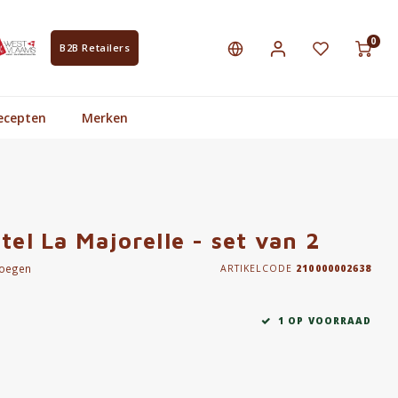
0
B2B Retailers
ecepten
Merken
tel La Majorelle - set van 2
voegen
ARTIKELCODE
210000002638
1 OP VOORRAAD