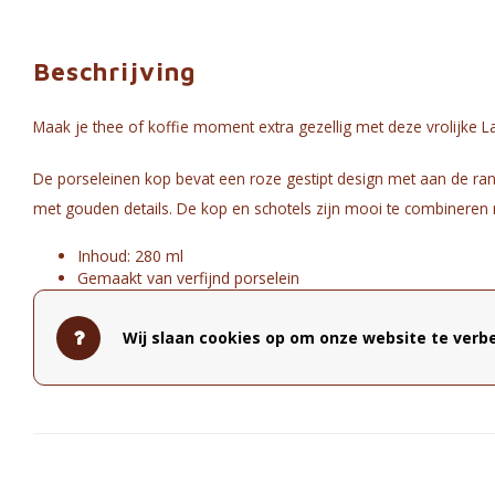
Beschrijving
Maak je thee of koffie moment extra gezellig met deze vrolijke La
De porseleinen kop bevat een roze gestipt design met aan de rand
met gouden details. De kop en schotels zijn mooi te combineren
Inhoud: 280 ml
Gemaakt van verfijnd porselein
Maakt deel uit van La Majorelle collectie
Niet magnetron- en vaatwasserbestendig. Om te voorkome
Wij slaan cookies op om onze website te verbe
diameter: 16,80cm - hoogte: 12,20cm