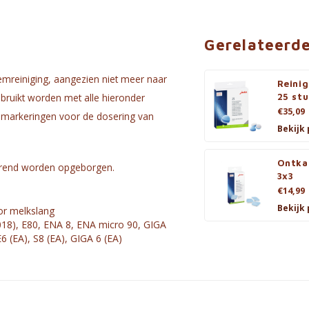
Gerelateerd
emreiniging, aangezien niet meer naar
Reini
ebruikt worden met alle hieronder
25 st
€35,09
e markeringen voor de dosering van
Bekijk
Ontka
parend worden opgeborgen.
3x3
€14,99
Bekijk
oor melkslang
2018), E80, ENA 8, ENA micro 90, GIGA
E6 (EA), S8 (EA), GIGA 6 (EA)