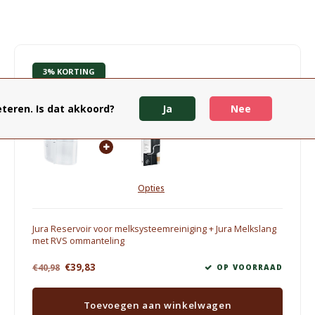
3% KORTING
Jura Accessoires
teren. Is dat akkoord?
Ja
Nee
Opties
Jura Reservoir voor melksysteemreiniging + Jura Melkslang
met RVS ommanteling
€39,83
€40,98
OP VOORRAAD
Toevoegen aan winkelwagen