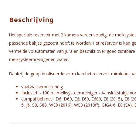
Beschrijving
Het speciale reservoir met 2 kamers vereenvoudigt de melksyste
passende bakjes gezocht hoeft te worden. Het reservoir is kan g
vermelde volautomaten van Jura en beschikt over goed zichtbar
melksysteemreiniger en water.
Dankzij de geoptimaliseerde vorm kan het reservoir ruimtebes
vaatwasserbestendig
Inclusief: - 100 ml melksysteemreiniger - Aansluitstukje v
compatibel met : D6, D60, E6, E60, E600, E8 (2015), E8 (
5, J6, S8, S80, WE8 (2016), WE8 (2019ff), GIGA 6, E8 (EA), 