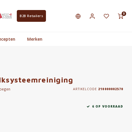
0
B2B Retailers
ecepten
Merken
lksysteemreiniging
voegen
ARTIKELCODE
210000002570
6 OP VOORRAAD