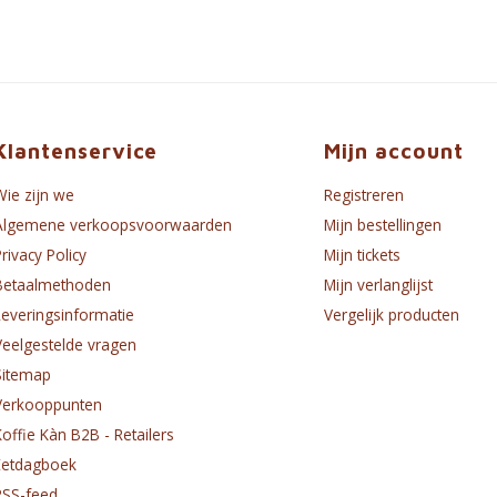
Klantenservice
Mijn account
Wie zijn we
Registreren
Algemene verkoopsvoorwaarden
Mijn bestellingen
Privacy Policy
Mijn tickets
Betaalmethoden
Mijn verlanglijst
Leveringsinformatie
Vergelijk producten
Veelgestelde vragen
Sitemap
Verkooppunten
Koffie Kàn B2B - Retailers
Eetdagboek
RSS-feed