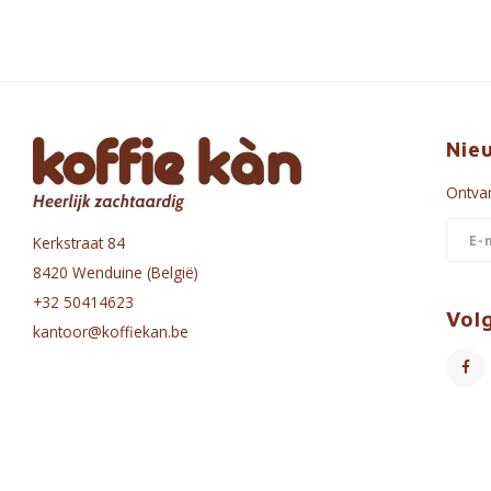
Nie
Ontvan
Kerkstraat 84
8420 Wenduine (België)
+32 50414623
Vol
kantoor@koffiekan.be