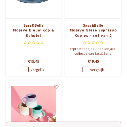
Waterkokers
Chocolade, granola en Drankpoeders
Sass&Belle
Sass&Belle
Mojave Blauw Kop &
Mojave Glaze Espresso
Koffie Kàn merch
Schotel
Kopjes - set van 2
Boeken
espressokopjes uit de Mojave-
collectie van Sass&Belle.
Gin
€15,45
€19,45
Vergelijk
Vergelijk
Ontbijt en Lunch
Outdoor accessoires
Happy stuff