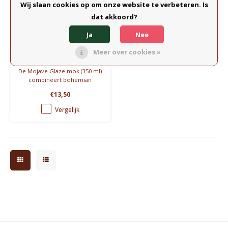
Wij slaan cookies op om onze website te verbeteren. Is
dat akkoord?
Sass&Belle
Ja
Nee
Mojave Mok Glaze
Meer over cookies »
De Mojave Glaze mok (350 ml)
combineert bohemian
charme met rustieke
€13,50
elegantie. Elke mok is uniek
door het reactieve glazuur en
Vergelijk
verkrijgbaar in geel, roze,
muntgroen en lila.