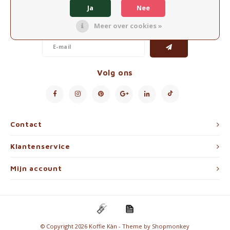
Nieuwsbrief
Waterkokers
Ja
Nee
Ontvang de laatste updates, nieuws en aanbiedingen via email
Meer over cookies »
Chocolade, granola en Drankpoeders
Koffie Kàn merch
Volg ons
Boeken
Gin
Contact
Ontbijt en Lunch
Klantenservice
Outdoor accessoires
Mijn account
Happy stuff
© Copyright 2026 Koffie Kàn - Theme by
Shopmonkey