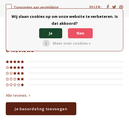
Toevoegen aan vergelijking
DELEN:
Wij slaan cookies op om onze website te verbeteren. Is
dat akkoord?
Productomschrijving
Ja
Nee
0
STERREN OP BASIS VAN
0
BEOORDELINGEN
Meer over cookies »
0
Reviews
Alle reviews
Je beoordeling toevoegen