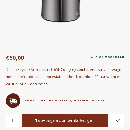
Waterkokers
Chocolade, granola en Drankpoeders
Koffie Kàn merch
Boeken
€60,00
1 OP VOORRAAD
Gin
De alfi Skyline Schenkkan 0,65L Coolgrey combineert stijlvol design
Ontbijt en Lunch
met uitstekende isolatieprestaties. Houdt dranken 12 uur warm en
24 uur koud.
Lees meer
Outdoor accessoires
VOOR 12:00 UUR BESTELD, MORGEN IN HUIS.
Happy stuff
Toevoegen aan winkelwagen