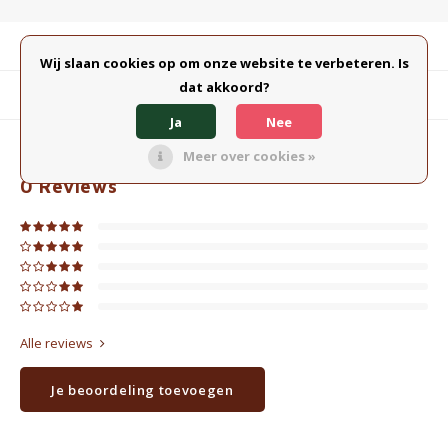
Productomschrijving
Wij slaan cookies op om onze website te verbeteren. Is
dat akkoord?
Gerelateerde producten
Ja
Nee
Meer over cookies »
0
STERREN OP BASIS VAN
0
BEOORDELINGEN
0
Reviews
Alle reviews
Je beoordeling toevoegen