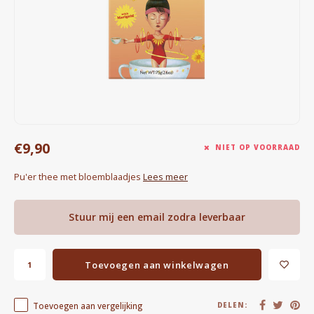
Waterkokers
Chocolade, granola en Drankpoeders
Koffie Kàn merch
Boeken
€9,90
Gin
NIET OP VOORRAAD
Pu'er thee met bloemblaadjes
Lees meer
Ontbijt en Lunch
Outdoor accessoires
Stuur mij een email zodra leverbaar
Happy stuff
Toevoegen aan winkelwagen
Toevoegen aan vergelijking
DELEN: