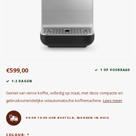
Waterkokers
Chocolade, granola en Drankpoeders
Koffie Kàn merch
Boeken
Gin
€599,00
1 OP VOORRAAD
Ontbijt en Lunch
1-2 DAGEN
Outdoor accessoires
Geniet van verse koffie, volledig op maat, met deze compacte en
gebruiksvriendelijke volautomatische koffiemachine.
Lees meer
Happy stuff
VOOR 12:00 UUR BESTELD, MORGEN IN HUIS.
COLOUR:
*