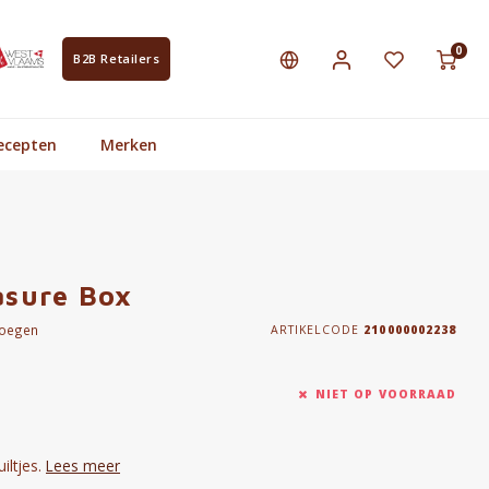
0
B2B Retailers
ecepten
Merken
asure Box
voegen
ARTIKELCODE
210000002238
NIET OP VOORRAAD
iltjes.
Lees meer