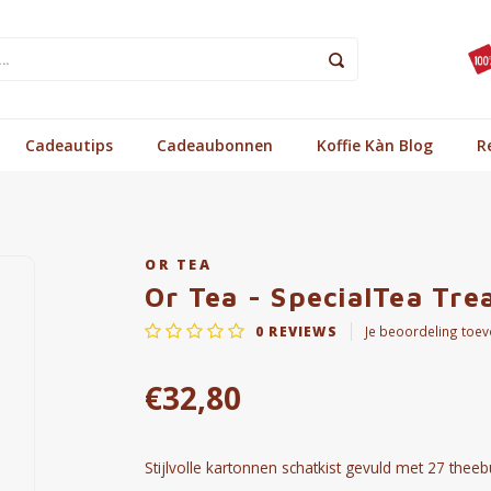
Cadeautips
Cadeaubonnen
Koffie Kàn Blog
R
OR TEA
Or Tea - SpecialTea Tre
0
REVIEWS
Je beoordeling toe
€32,80
Stijlvolle kartonnen schatkist gevuld met 27 theebu