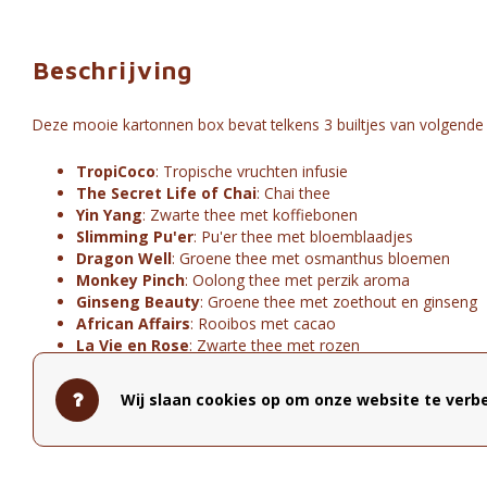
Beschrijving
Deze mooie kartonnen box bevat telkens 3 builtjes van volgend
TropiCoco
: Tropische vruchten infusie
The Secret Life of Chai
: Chai thee
Yin Yang
: Zwarte thee met koffiebonen
Slimming Pu'er
: Pu'er thee met bloemblaadjes
Dragon Well
: Groene thee met osmanthus bloemen
Monkey Pinch
: Oolong thee met perzik aroma
Ginseng Beauty
: Groene thee met zoethout en ginseng
African Affairs
: Rooibos met cacao
La Vie en Rose
: Zwarte thee met rozen
Deze geschenkdoos bevat in totaal 27 builtjes. De thee bevat cafe
Wij slaan cookies op om onze website te verbe