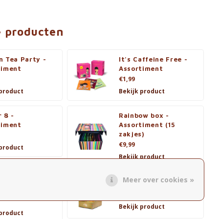
e producten
n Tea Party -
It's Caffeine Free -
timent
Assortiment
€1,99
 product
Bekijk product
 8 -
Rainbow box -
timent
Assortiment (15
zakjes)
€9,99
 product
Bekijk product
Meer over cookies »
Box Mini -
Winter Wonder Tea
timent
€5,90
Bekijk product
 product