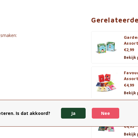
Gerelateerd
e smaken:
Garde
Assor
€2,99
Bekijk
Favour
Assor
€4,99
Bekijk
ïne.
teren. Is dat akkoord?
Ja
Nee
Chill 
assor
€4,95
Bekijk