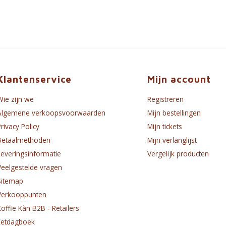
Klantenservice
Mijn account
Wie zijn we
Registreren
Algemene verkoopsvoorwaarden
Mijn bestellingen
Privacy Policy
Mijn tickets
Betaalmethoden
Mijn verlanglijst
Leveringsinformatie
Vergelijk producten
Veelgestelde vragen
Sitemap
Verkooppunten
Koffie Kàn B2B - Retailers
Eetdagboek