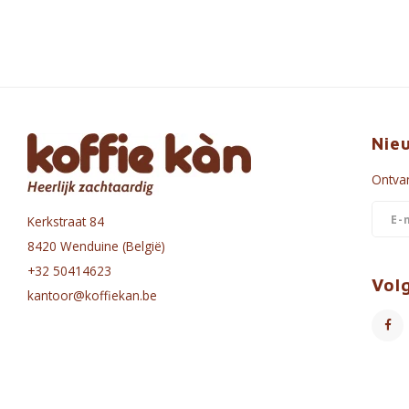
Nie
Ontvan
Kerkstraat 84
8420 Wenduine (België)
+32 50414623
Vol
kantoor@koffiekan.be