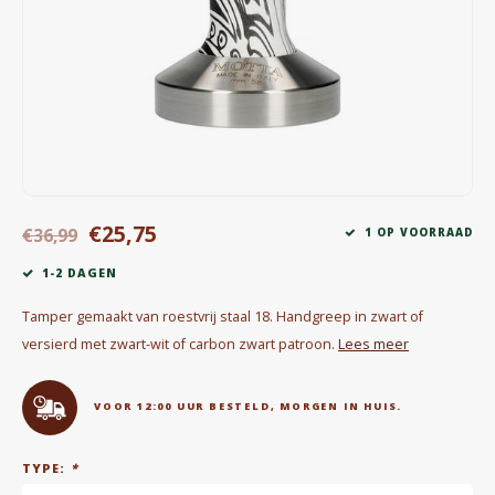
Waterkokers
Chocolade, granola en Drankpoeders
Koffie Kàn merch
Boeken
€25,75
Gin
€36,99
1 OP VOORRAAD
1-2 DAGEN
Ontbijt en Lunch
Tamper gemaakt van roestvrij staal 18. Handgreep in zwart of
Outdoor accessoires
versierd met zwart-wit of carbon zwart patroon.
Lees meer
Happy stuff
VOOR 12:00 UUR BESTELD, MORGEN IN HUIS.
TYPE:
*