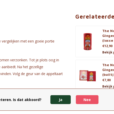
Gerelateerd
The Nu
Ginge
(losse
e vergelijken met een goeie portie
€12,90
Bekijk
romen verzonken. Tot je plots oog in
The Nu
 aanbiedt. Na het gezellige
Ginge
vinden. Volg de geur van de appeltaart
(built
€7,80
Bekijk
l (suiker, gecondenseerde melk,
l, rode bessen.
teren. Is dat akkoord?
Ja
Nee