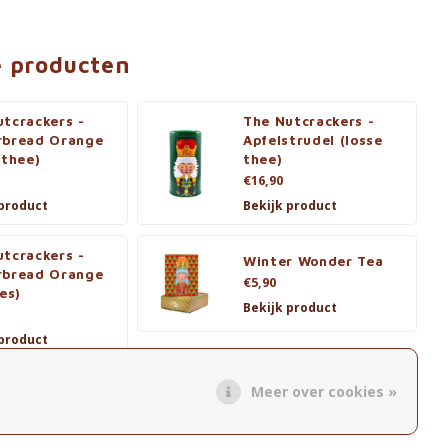
e producten
tcrackers -
The Nutcrackers -
rbread Orange
Apfelstrudel (losse
 thee)
thee)
€16,90
 product
Bekijk product
tcrackers -
Winter Wonder Tea
rbread Orange
€5,90
jes)
Bekijk product
 product
Meer over cookies »