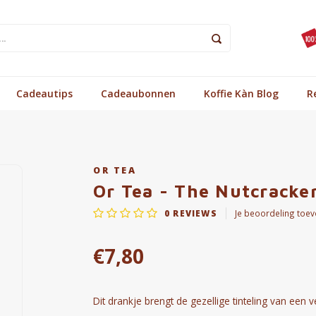
Cadeautips
Cadeaubonnen
Koffie Kàn Blog
R
OR TEA
Or Tea - The Nutcracker
0
REVIEWS
Je beoordeling toe
€7,80
Dit drankje brengt de gezellige tinteling van e