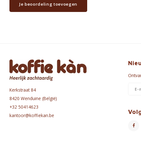
Je beoordeling toevoegen
Nie
Ontvan
Kerkstraat 84
8420 Wenduine (België)
+32 50414623
Vol
kantoor@koffiekan.be