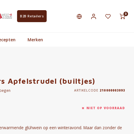
0
B2B Retailers
ecepten
Merken
s Apfelstrudel (builtjes)
voegen
ARTIKELCODE
210000003093
NIET OP VOORRAAD
en verwarmende glühwein op een winteravond. Maar dan zonder de