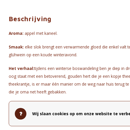
Beschrijving
Aroma:
appel met kaneel.
Smaak:
elke slok brengt een verwarmende gloed die enkel valt t
glühwein op een koude winteravond.
Het verhaal:
tijdens een winterse boswandeling ben je diep in d
oog staat met een betoverend, gouden hert die je een kopje thee
theekrantje, is er maar één manier om de weg naar huis terug te 
die je oma net heeft gebakken.
Samenstelling:
appel, ananas, rozenbottelschil, stukjes karame
glucosestroop, volle melkpoeder), peer, aroma, citrusschil, kanee
Wij slaan cookies op om onze website te verbe